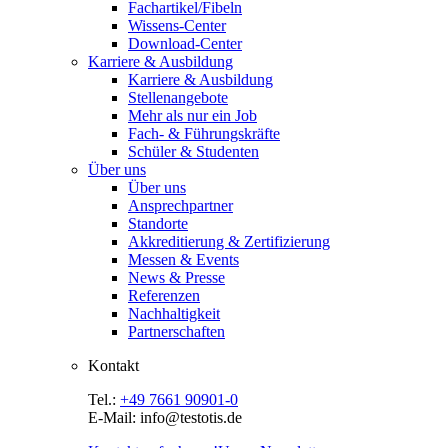
Fachartikel/Fibeln
Wissens-Center
Download-Center
Karriere & Ausbildung
Karriere & Ausbildung
Stellenangebote
Mehr als nur ein Job
Fach- & Führungskräfte
Schüler & Studenten
Über uns
Über uns
Ansprechpartner
Standorte
Akkreditierung & Zertifizierung
Messen & Events
News & Presse
Referenzen
Nachhaltigkeit
Partnerschaften
Kontakt
Tel.:
+49 7661 90901-0
E-Mail: info@testotis.de