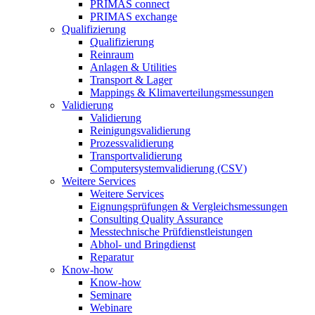
PRIMAS connect
PRIMAS exchange
Qualifizierung
Qualifizierung
Reinraum
Anlagen & Utilities
Transport & Lager
Mappings & Klimaverteilungsmessungen
Validierung
Validierung
Reinigungsvalidierung
Prozessvalidierung
Transportvalidierung
Computersystemvalidierung (CSV)
Weitere Services
Weitere Services
Eignungsprüfungen & Vergleichsmessungen
Consulting Quality Assurance
Messtechnische Prüfdienstleistungen
Abhol- und Bringdienst
Reparatur
Know-how
Know-how
Seminare
Webinare