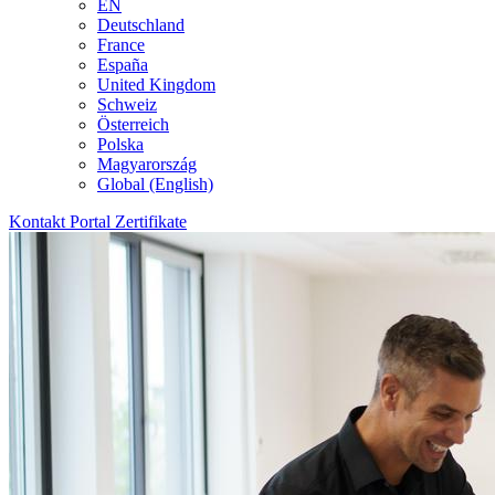
EN
Deutschland
France
España
United Kingdom
Schweiz
Österreich
Polska
Magyarország
Global (English)
Kontakt
Portal
Zertifikate