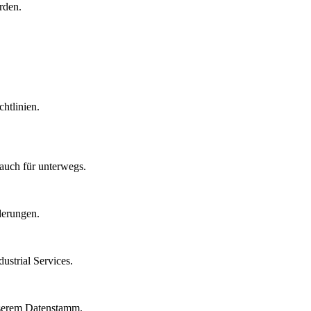
rden.
htlinien.
auch für unterwegs.
derungen.
strial Services.
nserem Datenstamm.