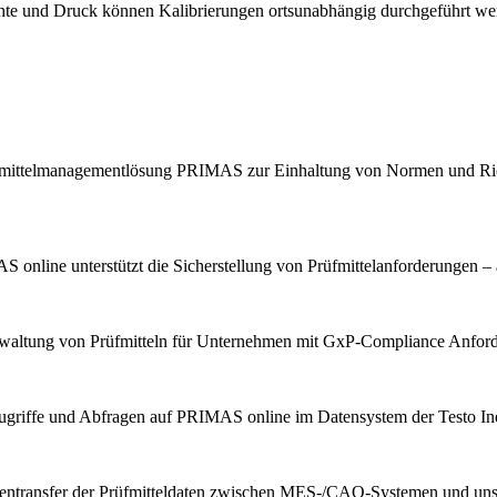
chte und Druck können Kalibrierungen ortsunabhängig durchgeführt we
Prüfmittelmanagementlösung PRIMAS zur Einhaltung von Normen und Ric
 online unterstützt die Sicherstellung von Prüfmittelanforderungen – 
erwaltung von Prüfmitteln für Unternehmen mit GxP-Compliance Anfor
ugriffe und Abfragen auf PRIMAS online im Datensystem der Testo Indu
tentransfer der Prüfmitteldaten zwischen MES-/CAQ-Systemen und u