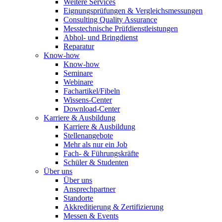
Weitere Services
Eignungsprüfungen & Vergleichsmessungen
Consulting Quality Assurance
Messtechnische Prüfdienstleistungen
Abhol- und Bringdienst
Reparatur
Know-how
Know-how
Seminare
Webinare
Fachartikel/Fibeln
Wissens-Center
Download-Center
Karriere & Ausbildung
Karriere & Ausbildung
Stellenangebote
Mehr als nur ein Job
Fach- & Führungskräfte
Schüler & Studenten
Über uns
Über uns
Ansprechpartner
Standorte
Akkreditierung & Zertifizierung
Messen & Events