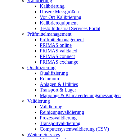
Kalibrierung
Kalibrierung
Unsere Messgrößen
Vor-Ort-Kalibrierung
Kalibrierequipment
Testo Industrial Services Portal
Prüfmittelmanagement
Prüfmittelmanagement
PRIMAS online
PRIMAS validated
PRIMAS connect
PRIMAS exchange
Qualifizierung
Qualifizierung
Reinraum
Anlagen & Utilities
Transport & Lager
Mappings & Klimaverteilungsmessungen
Validierung
Validierung
Reinigungsvalidierung
Prozessvalidierung
Transportvalidierung
Computersystemvalidierung (CSV)
Weitere Services