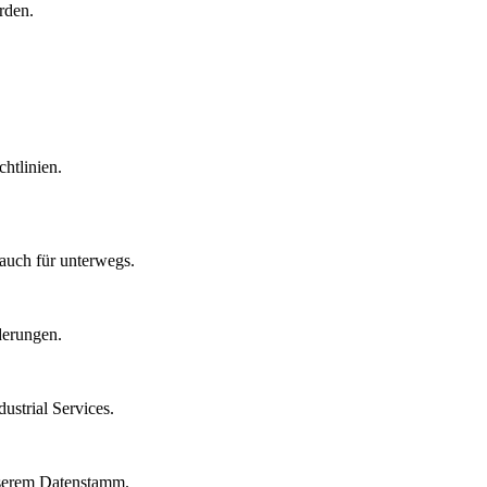
rden.
htlinien.
auch für unterwegs.
derungen.
strial Services.
nserem Datenstamm.