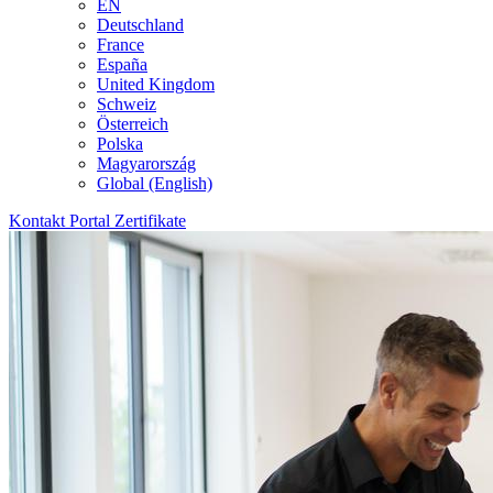
EN
Deutschland
France
España
United Kingdom
Schweiz
Österreich
Polska
Magyarország
Global (English)
Kontakt
Portal
Zertifikate