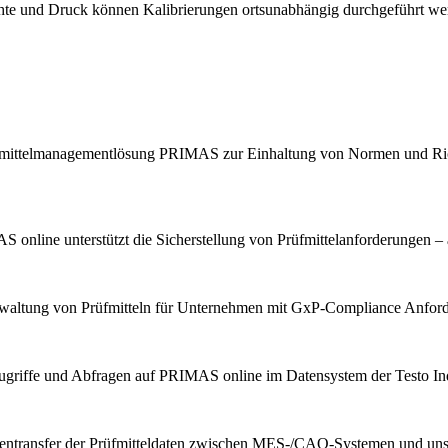
chte und Druck können Kalibrierungen ortsunabhängig durchgeführt we
Prüfmittelmanagementlösung PRIMAS zur Einhaltung von Normen und Ric
 online unterstützt die Sicherstellung von Prüfmittelanforderungen – 
erwaltung von Prüfmitteln für Unternehmen mit GxP-Compliance Anfor
ugriffe und Abfragen auf PRIMAS online im Datensystem der Testo Indu
tentransfer der Prüfmitteldaten zwischen MES-/CAQ-Systemen und u