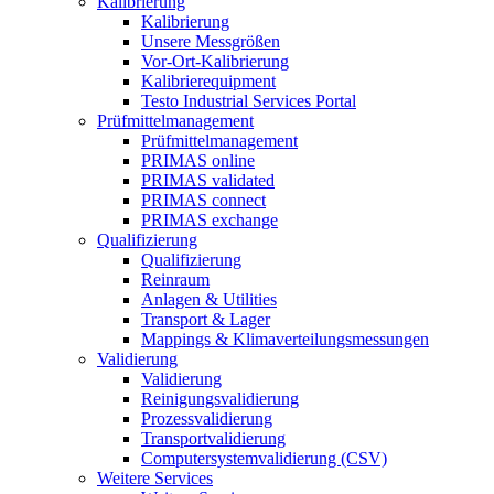
Kalibrierung
Kalibrierung
Unsere Messgrößen
Vor-Ort-Kalibrierung
Kalibrierequipment
Testo Industrial Services Portal
Prüfmittelmanagement
Prüfmittelmanagement
PRIMAS online
PRIMAS validated
PRIMAS connect
PRIMAS exchange
Qualifizierung
Qualifizierung
Reinraum
Anlagen & Utilities
Transport & Lager
Mappings & Klimaverteilungsmessungen
Validierung
Validierung
Reinigungsvalidierung
Prozessvalidierung
Transportvalidierung
Computersystemvalidierung (CSV)
Weitere Services