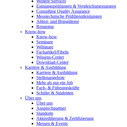
Weitere Services
Eignungsprüfungen & Vergleichsmessungen
Consulting Quality Assurance
Messtechnische Prüfdienstleistungen
Abhol- und Bringdienst
Reparatur
Know-how
Know-how
Seminare
Webinare
Fachartikel/Fibeln
Wissens-Center
Download-Center
Karriere & Ausbildung
Karriere & Ausbildung
Stellenangebote
Mehr als nur ein Job
Fach- & Führungskräfte
Schüler & Studenten
Über uns
Über uns
Ansprechpartner
Standorte
Akkreditierung & Zertifizierung
Messen & Events