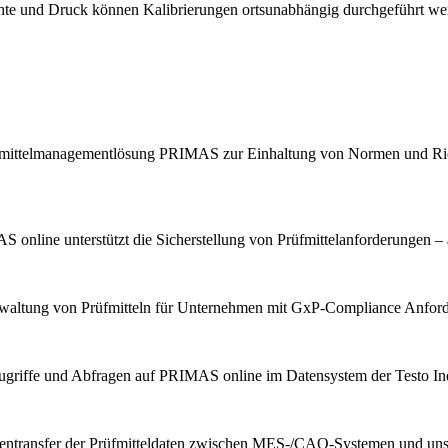
chte und Druck können Kalibrierungen ortsunabhängig durchgeführt we
Prüfmittelmanagementlösung PRIMAS zur Einhaltung von Normen und Ric
 online unterstützt die Sicherstellung von Prüfmittelanforderungen – 
erwaltung von Prüfmitteln für Unternehmen mit GxP-Compliance Anfor
ugriffe und Abfragen auf PRIMAS online im Datensystem der Testo Indu
tentransfer der Prüfmitteldaten zwischen MES-/CAQ-Systemen und u