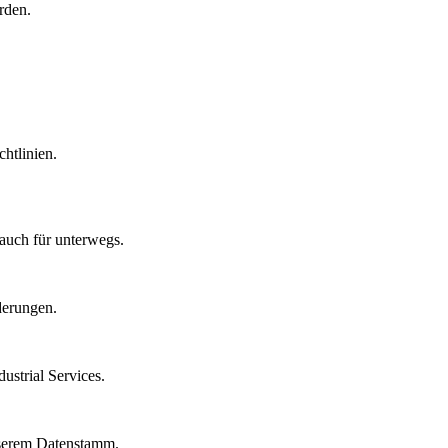
rden.
htlinien.
auch für unterwegs.
derungen.
strial Services.
nserem Datenstamm.