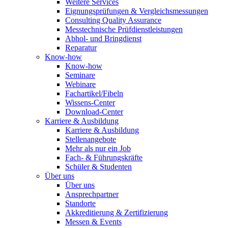
Weitere Services
Eignungsprüfungen & Vergleichsmessungen
Consulting Quality Assurance
Messtechnische Prüfdienstleistungen
Abhol- und Bringdienst
Reparatur
Know-how
Know-how
Seminare
Webinare
Fachartikel/Fibeln
Wissens-Center
Download-Center
Karriere & Ausbildung
Karriere & Ausbildung
Stellenangebote
Mehr als nur ein Job
Fach- & Führungskräfte
Schüler & Studenten
Über uns
Über uns
Ansprechpartner
Standorte
Akkreditierung & Zertifizierung
Messen & Events