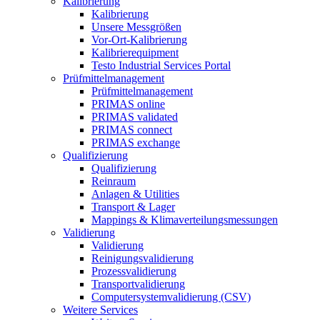
Kalibrierung
Kalibrierung
Unsere Messgrößen
Vor-Ort-Kalibrierung
Kalibrierequipment
Testo Industrial Services Portal
Prüfmittelmanagement
Prüfmittelmanagement
PRIMAS online
PRIMAS validated
PRIMAS connect
PRIMAS exchange
Qualifizierung
Qualifizierung
Reinraum
Anlagen & Utilities
Transport & Lager
Mappings & Klimaverteilungsmessungen
Validierung
Validierung
Reinigungsvalidierung
Prozessvalidierung
Transportvalidierung
Computersystemvalidierung (CSV)
Weitere Services