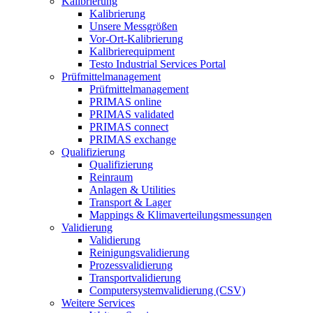
Kalibrierung
Kalibrierung
Unsere Messgrößen
Vor-Ort-Kalibrierung
Kalibrierequipment
Testo Industrial Services Portal
Prüfmittelmanagement
Prüfmittelmanagement
PRIMAS online
PRIMAS validated
PRIMAS connect
PRIMAS exchange
Qualifizierung
Qualifizierung
Reinraum
Anlagen & Utilities
Transport & Lager
Mappings & Klimaverteilungsmessungen
Validierung
Validierung
Reinigungsvalidierung
Prozessvalidierung
Transportvalidierung
Computersystemvalidierung (CSV)
Weitere Services