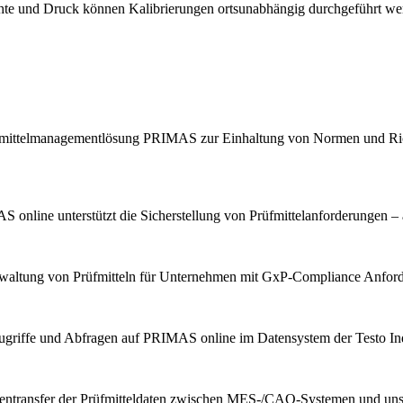
chte und Druck können Kalibrierungen ortsunabhängig durchgeführt we
Prüfmittelmanagementlösung PRIMAS zur Einhaltung von Normen und Ric
 online unterstützt die Sicherstellung von Prüfmittelanforderungen – 
erwaltung von Prüfmitteln für Unternehmen mit GxP-Compliance Anfor
ugriffe und Abfragen auf PRIMAS online im Datensystem der Testo Indu
tentransfer der Prüfmitteldaten zwischen MES-/CAQ-Systemen und u