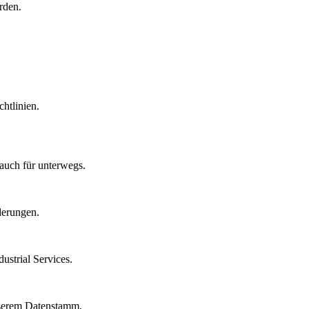
rden.
htlinien.
auch für unterwegs.
derungen.
strial Services.
nserem Datenstamm.