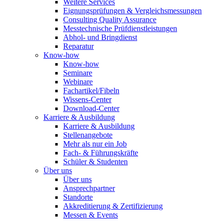
Weitere Services
Eignungsprüfungen & Vergleichsmessungen
Consulting Quality Assurance
Messtechnische Prüfdienstleistungen
Abhol- und Bringdienst
Reparatur
Know-how
Know-how
Seminare
Webinare
Fachartikel/Fibeln
Wissens-Center
Download-Center
Karriere & Ausbildung
Karriere & Ausbildung
Stellenangebote
Mehr als nur ein Job
Fach- & Führungskräfte
Schüler & Studenten
Über uns
Über uns
Ansprechpartner
Standorte
Akkreditierung & Zertifizierung
Messen & Events