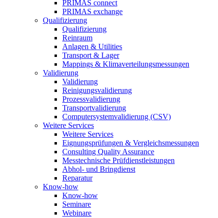
PRIMAS connect
PRIMAS exchange
Qualifizierung
Qualifizierung
Reinraum
Anlagen & Utilities
Transport & Lager
Mappings & Klimaverteilungsmessungen
Validierung
Validierung
Reinigungsvalidierung
Prozessvalidierung
Transportvalidierung
Computersystemvalidierung (CSV)
Weitere Services
Weitere Services
Eignungsprüfungen & Vergleichsmessungen
Consulting Quality Assurance
Messtechnische Prüfdienstleistungen
Abhol- und Bringdienst
Reparatur
Know-how
Know-how
Seminare
Webinare