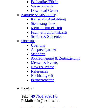
Fachartikel/Fibeln
Wissens-Center
Download-Center
Karriere & Ausbildung
Karriere & Ausbildung
Stellenangebote
Mehr als nur ein Job
Fach- & Führungskräfte
Schüler & Studenten
Über uns
Über uns
Ansprechpartner
Standorte
Akkreditierung & Zertifizierung
Messen & Events
News & Presse
Referenzen
Nachhaltigkeit
Partnerschaften
Kontakt
Tel.:
+49 7661 90901-0
E-Mail: info@testotis.de