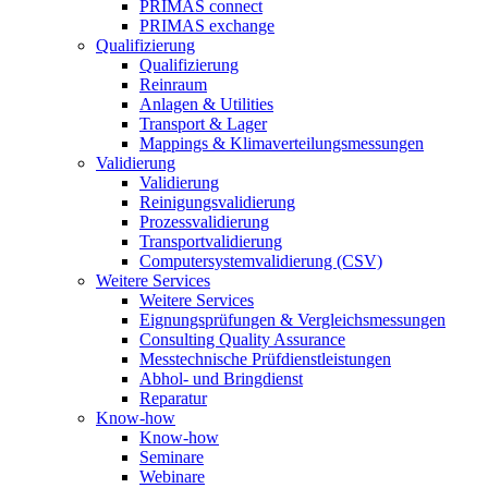
PRIMAS connect
PRIMAS exchange
Qualifizierung
Qualifizierung
Reinraum
Anlagen & Utilities
Transport & Lager
Mappings & Klimaverteilungsmessungen
Validierung
Validierung
Reinigungsvalidierung
Prozessvalidierung
Transportvalidierung
Computersystemvalidierung (CSV)
Weitere Services
Weitere Services
Eignungsprüfungen & Vergleichsmessungen
Consulting Quality Assurance
Messtechnische Prüfdienstleistungen
Abhol- und Bringdienst
Reparatur
Know-how
Know-how
Seminare
Webinare