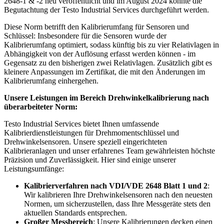
2648-1 & -2 neu veröffentlicht und im August 2024 konnte die
Begutachtung der Testo Industrial Services durchgeführt werden.
Diese Norm betrifft den Kalibrierumfang für Sensoren und
Schlüssel: Insbesondere für die Sensoren wurde der
Kalibrierumfang optimiert, sodass künftig bis zu vier Relativlagen in
Abhängigkeit von der Auflösung erfasst werden können - im
Gegensatz zu den bisherigen zwei Relativlagen. Zusätzlich gibt es
kleinere Anpassungen im Zertifikat, die mit den Änderungen im
Kalibrierumfang einhergehen.
Unsere Leistungen im Bereich Drehwinkelkalibrierung nach
überarbeiteter Norm:
Testo Industrial Services bietet Ihnen umfassende
Kalibrierdienstleistungen für Drehmomentschlüssel und
Drehwinkelsensoren. Unsere speziell eingerichteten
Kalibrieranlagen und unser erfahrenes Team gewährleisten höchste
Präzision und Zuverlässigkeit. Hier sind einige unserer
Leistungsumfänge:
Kalibrierverfahren nach VDI/VDE 2648 Blatt 1 und 2
:
Wir kalibrieren Ihre Drehwinkelsensoren nach den neuesten
Normen, um sicherzustellen, dass Ihre Messgeräte stets den
aktuellen Standards entsprechen.
Großer Messbereich
: Unsere Kalibrierungen decken einen