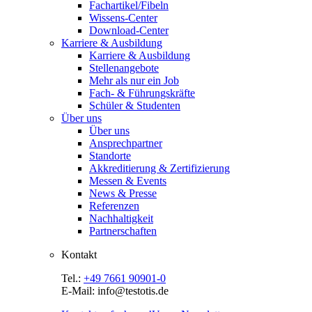
Fachartikel/Fibeln
Wissens-Center
Download-Center
Karriere & Ausbildung
Karriere & Ausbildung
Stellenangebote
Mehr als nur ein Job
Fach- & Führungskräfte
Schüler & Studenten
Über uns
Über uns
Ansprechpartner
Standorte
Akkreditierung & Zertifizierung
Messen & Events
News & Presse
Referenzen
Nachhaltigkeit
Partnerschaften
Kontakt
Tel.:
+49 7661 90901-0
E-Mail: info@testotis.de