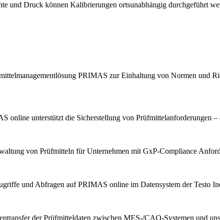
chte und Druck können Kalibrierungen ortsunabhängig durchgeführt we
Prüfmittelmanagementlösung PRIMAS zur Einhaltung von Normen und Ric
 online unterstützt die Sicherstellung von Prüfmittelanforderungen – 
erwaltung von Prüfmitteln für Unternehmen mit GxP-Compliance Anfor
ugriffe und Abfragen auf PRIMAS online im Datensystem der Testo Indu
tentransfer der Prüfmitteldaten zwischen MES-/CAQ-Systemen und u