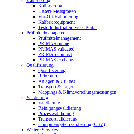
Kalibrierung
Kalibrierung
Unsere Messgrößen
Vor-Ort-Kalibrierung
Kalibrierequipment
Testo Industrial Services Portal
Prüfmittelmanagement
Prüfmittelmanagement
PRIMAS online
PRIMAS validated
PRIMAS connect
PRIMAS exchange
Qualifizierung
Qualifizierung
Reinraum
Anlagen & Utilities
Transport & Lager
Mappings & Klimaverteilungsmessungen
Validierung
Validierung
Reinigungsvalidierung
Prozessvalidierung
Transportvalidierung
Computersystemvalidierung (CSV)
Weitere Services