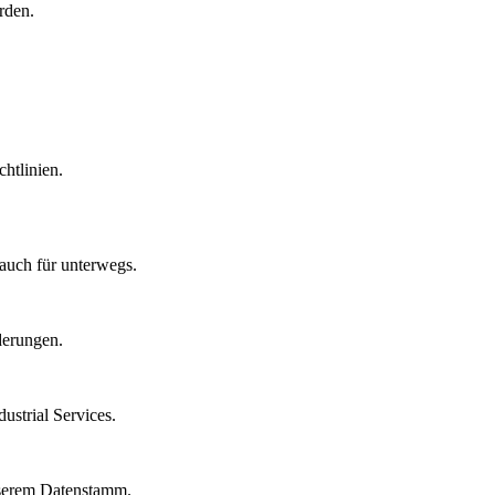
rden.
htlinien.
auch für unterwegs.
derungen.
strial Services.
nserem Datenstamm.