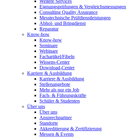
Weitere Services
Eignungsprüfungen & Vergleichsmessungen
Consulting Quality Assurance
Messtechnische Prüfdienstleistungen
Abhol- und Bringdienst
Reparatur
Know-how
Know-how
Seminare
Webinare
Fachartikel/Fibeln
Wissens-Center
Download-Center
Karriere & Ausbildung
Karriere & Ausbildung
Stellenangebote
Mehr als nur ein Job
Fach- & Führungskräfte
Schüler & Studenten
Über uns
Über uns
Ansprechpartner
Standorte
Akkreditierung & Zertifizierung
Messen & Events