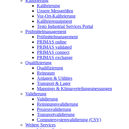
Kalibrierung
Kalibrierung
Unsere Messgrößen
Vor-Ort-Kalibrierung
Kalibrierequipment
Testo Industrial Services Portal
Prüfmittelmanagement
Prüfmittelmanagement
PRIMAS online
PRIMAS validated
PRIMAS connect
PRIMAS exchange
Qualifizierung
Qualifizierung
Reinraum
Anlagen & Utilities
Transport & Lager
Mappings & Klimaverteilungsmessungen
Validierung
Validierung
Reinigungsvalidierung
Prozessvalidierung
Transportvalidierung
Computersystemvalidierung (CSV)
Weitere Services