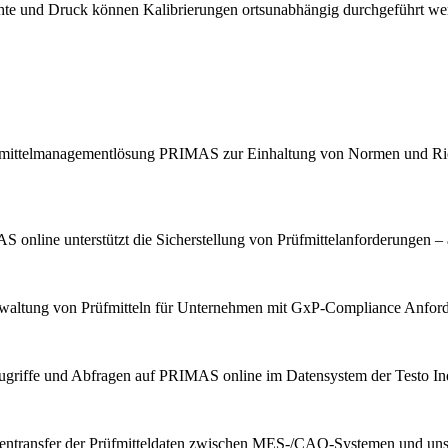
chte und Druck können Kalibrierungen ortsunabhängig durchgeführt we
Prüfmittelmanagementlösung PRIMAS zur Einhaltung von Normen und Ric
 online unterstützt die Sicherstellung von Prüfmittelanforderungen – 
erwaltung von Prüfmitteln für Unternehmen mit GxP-Compliance Anfor
ugriffe und Abfragen auf PRIMAS online im Datensystem der Testo Indu
tentransfer der Prüfmitteldaten zwischen MES-/CAQ-Systemen und u