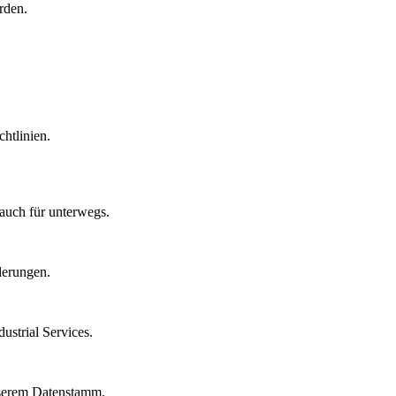
rden.
htlinien.
auch für unterwegs.
derungen.
strial Services.
nserem Datenstamm.