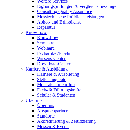
Weitere Services
Eignungsprüfungen & Vergleichsmessungen
Consulting Quality Assurance
Messtechnische Prüfdienstleistungen
Abhol- und Bringdienst
Reparatur
Know-how
Know-how
Seminare
Webinare
Fachartikel/Fibeln
Wissens-Center
Download-Center
Karriere & Ausbildung
Karriere & Ausbildung
Stellenangebote
Mehr als nur ein Job
Fach- & Führungskräfte
Schüler & Studenten
Über uns
Über uns
Ansprechpartner
Standorte
Akkreditierung & Zertifizierung
Messen & Events