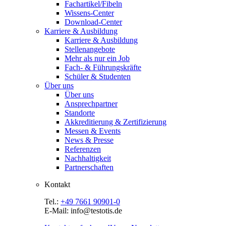
Fachartikel/Fibeln
Wissens-Center
Download-Center
Karriere & Ausbildung
Karriere & Ausbildung
Stellenangebote
Mehr als nur ein Job
Fach- & Führungskräfte
Schüler & Studenten
Über uns
Über uns
Ansprechpartner
Standorte
Akkreditierung & Zertifizierung
Messen & Events
News & Presse
Referenzen
Nachhaltigkeit
Partnerschaften
Kontakt
Tel.:
+49 7661 90901-0
E-Mail: info@testotis.de