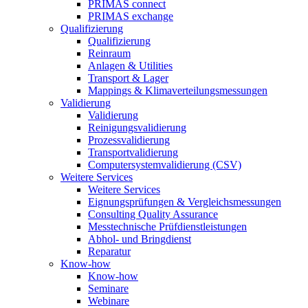
PRIMAS connect
PRIMAS exchange
Qualifizierung
Qualifizierung
Reinraum
Anlagen & Utilities
Transport & Lager
Mappings & Klimaverteilungsmessungen
Validierung
Validierung
Reinigungsvalidierung
Prozessvalidierung
Transportvalidierung
Computersystemvalidierung (CSV)
Weitere Services
Weitere Services
Eignungsprüfungen & Vergleichsmessungen
Consulting Quality Assurance
Messtechnische Prüfdienstleistungen
Abhol- und Bringdienst
Reparatur
Know-how
Know-how
Seminare
Webinare