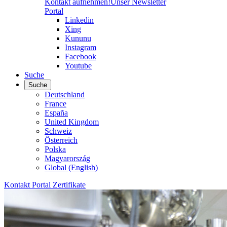
Kontakt aufnehmen!
Unser Newsletter
Portal
Linkedin
Xing
Kununu
Instagram
Facebook
Youtube
Suche
Suche
Deutschland
France
España
United Kingdom
Schweiz
Österreich
Polska
Magyarország
Global (English)
Kontakt
Portal
Zertifikate