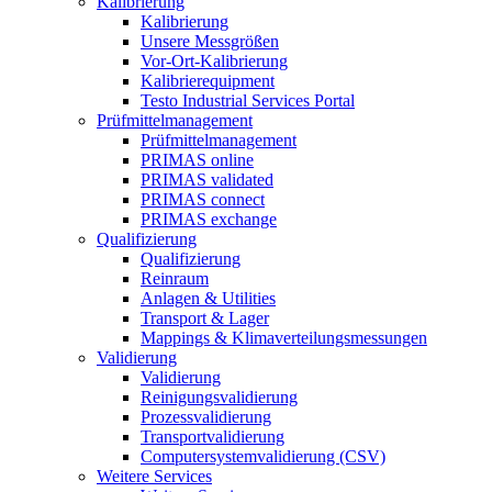
Kalibrierung
Kalibrierung
Unsere Messgrößen
Vor-Ort-Kalibrierung
Kalibrierequipment
Testo Industrial Services Portal
Prüfmittelmanagement
Prüfmittelmanagement
PRIMAS online
PRIMAS validated
PRIMAS connect
PRIMAS exchange
Qualifizierung
Qualifizierung
Reinraum
Anlagen & Utilities
Transport & Lager
Mappings & Klimaverteilungsmessungen
Validierung
Validierung
Reinigungsvalidierung
Prozessvalidierung
Transportvalidierung
Computersystemvalidierung (CSV)
Weitere Services