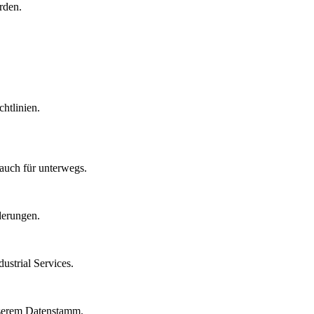
rden.
htlinien.
auch für unterwegs.
derungen.
strial Services.
nserem Datenstamm.