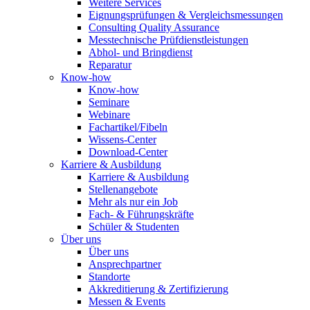
Weitere Services
Eignungsprüfungen & Vergleichsmessungen
Consulting Quality Assurance
Messtechnische Prüfdienstleistungen
Abhol- und Bringdienst
Reparatur
Know-how
Know-how
Seminare
Webinare
Fachartikel/Fibeln
Wissens-Center
Download-Center
Karriere & Ausbildung
Karriere & Ausbildung
Stellenangebote
Mehr als nur ein Job
Fach- & Führungskräfte
Schüler & Studenten
Über uns
Über uns
Ansprechpartner
Standorte
Akkreditierung & Zertifizierung
Messen & Events