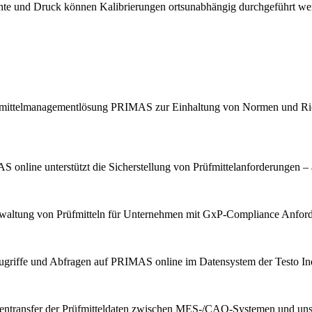
chte und Druck können Kalibrierungen ortsunabhängig durchgeführt we
Prüfmittelmanagementlösung PRIMAS zur Einhaltung von Normen und Ric
 online unterstützt die Sicherstellung von Prüfmittelanforderungen – 
erwaltung von Prüfmitteln für Unternehmen mit GxP-Compliance Anfor
ugriffe und Abfragen auf PRIMAS online im Datensystem der Testo Indu
tentransfer der Prüfmitteldaten zwischen MES-/CAQ-Systemen und u