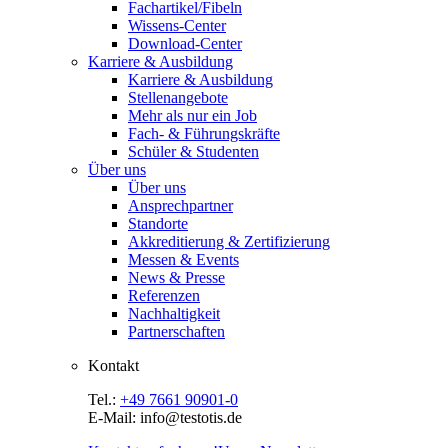
Fachartikel/Fibeln
Wissens-Center
Download-Center
Karriere & Ausbildung
Karriere & Ausbildung
Stellenangebote
Mehr als nur ein Job
Fach- & Führungskräfte
Schüler & Studenten
Über uns
Über uns
Ansprechpartner
Standorte
Akkreditierung & Zertifizierung
Messen & Events
News & Presse
Referenzen
Nachhaltigkeit
Partnerschaften
Kontakt
Tel.:
+49 7661 90901-0
E-Mail: info@testotis.de