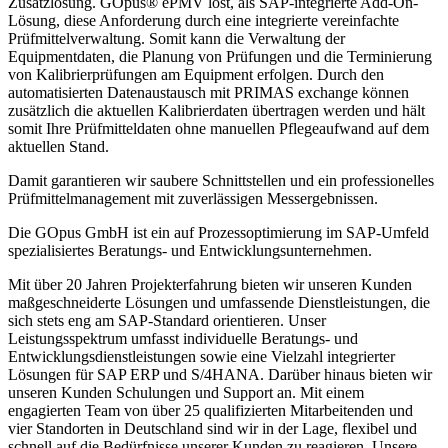
Zusatzlösung. GOpus® ePMV löst, als SAP-integrierte Add-On-
Lösung, diese Anforderung durch eine integrierte vereinfachte
Prüfmittelverwaltung. Somit kann die Verwaltung der
Equipmentdaten, die Planung von Prüfungen und die Terminierung
von Kalibrierprüfungen am Equipment erfolgen. Durch den
automatisierten Datenaustausch mit PRIMAS exchange können
zusätzlich die aktuellen Kalibrierdaten übertragen werden und hält
somit Ihre Prüfmitteldaten ohne manuellen Pflegeaufwand auf dem
aktuellen Stand.
Damit garantieren wir saubere Schnittstellen und ein professionelles
Prüfmittelmanagement mit zuverlässigen Messergebnissen.
Die GOpus GmbH ist ein auf Prozessoptimierung im SAP-Umfeld
spezialisiertes Beratungs- und Entwicklungsunternehmen.
Mit über 20 Jahren Projekterfahrung bieten wir unseren Kunden
maßgeschneiderte Lösungen und umfassende Dienstleistungen, die
sich stets eng am SAP-Standard orientieren. Unser
Leistungsspektrum umfasst individuelle Beratungs- und
Entwicklungsdienstleistungen sowie eine Vielzahl integrierter
Lösungen für SAP ERP und S/4HANA. Darüber hinaus bieten wir
unseren Kunden Schulungen und Support an. Mit einem
engagierten Team von über 25 qualifizierten Mitarbeitenden und
vier Standorten in Deutschland sind wir in der Lage, flexibel und
schnell auf die Bedürfnisse unserer Kunden zu reagieren. Unsere