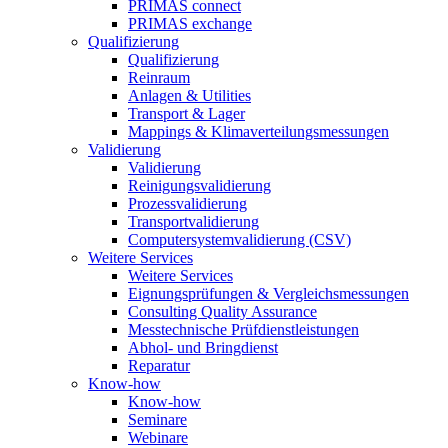
PRIMAS connect
PRIMAS exchange
Qualifizierung
Qualifizierung
Reinraum
Anlagen & Utilities
Transport & Lager
Mappings & Klimaverteilungsmessungen
Validierung
Validierung
Reinigungsvalidierung
Prozessvalidierung
Transportvalidierung
Computersystemvalidierung (CSV)
Weitere Services
Weitere Services
Eignungsprüfungen & Vergleichsmessungen
Consulting Quality Assurance
Messtechnische Prüfdienstleistungen
Abhol- und Bringdienst
Reparatur
Know-how
Know-how
Seminare
Webinare