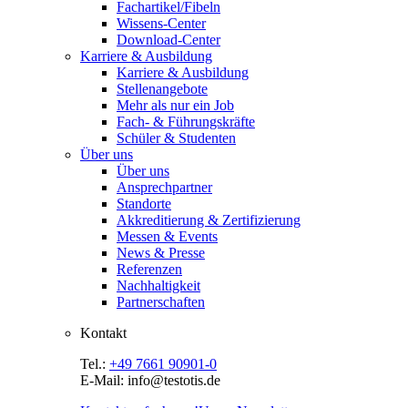
Fachartikel/Fibeln
Wissens-Center
Download-Center
Karriere & Ausbildung
Karriere & Ausbildung
Stellenangebote
Mehr als nur ein Job
Fach- & Führungskräfte
Schüler & Studenten
Über uns
Über uns
Ansprechpartner
Standorte
Akkreditierung & Zertifizierung
Messen & Events
News & Presse
Referenzen
Nachhaltigkeit
Partnerschaften
Kontakt
Tel.:
+49 7661 90901-0
E-Mail: info@testotis.de