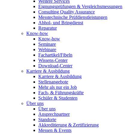
Weitere Services
Eignungsprüfungen & Vergleichsmessungen
Consulting Quality Assurance
Messtechnische Prüfdienstleistungen
Abhol- und Bringdienst
Reparatur
Know-how
Know-how
Seminare
Webinare
Fachartikel/Fibeln
Wissens-Center
Download-Center
Karriere & Ausbildung
Karriere & Ausbildung
Stellenangebote
Mehr als nur ein Job
Fach- & Führungskräfte
Schüler & Studenten
Über uns
Über uns
Ansprechpartner
Standorte
Akkreditierung & Zertifizierung
Messen & Events