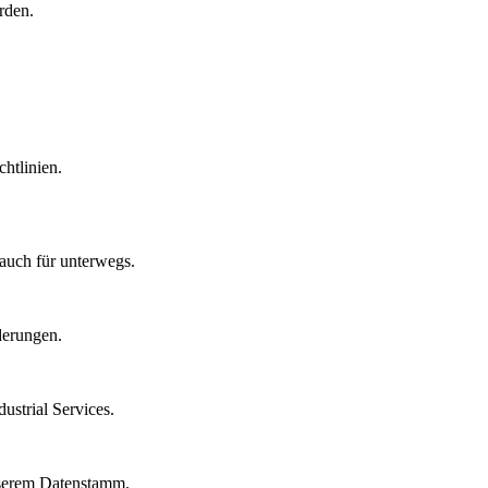
rden.
htlinien.
auch für unterwegs.
derungen.
strial Services.
nserem Datenstamm.