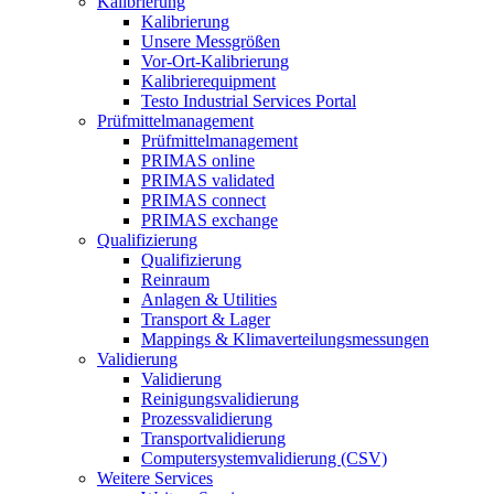
Kalibrierung
Kalibrierung
Unsere Messgrößen
Vor-Ort-Kalibrierung
Kalibrierequipment
Testo Industrial Services Portal
Prüfmittelmanagement
Prüfmittelmanagement
PRIMAS online
PRIMAS validated
PRIMAS connect
PRIMAS exchange
Qualifizierung
Qualifizierung
Reinraum
Anlagen & Utilities
Transport & Lager
Mappings & Klimaverteilungsmessungen
Validierung
Validierung
Reinigungsvalidierung
Prozessvalidierung
Transportvalidierung
Computersystemvalidierung (CSV)
Weitere Services