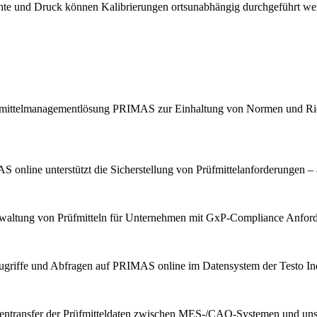
chte und Druck können Kalibrierungen ortsunabhängig durchgeführt we
Prüfmittelmanagementlösung PRIMAS zur Einhaltung von Normen und Ric
 online unterstützt die Sicherstellung von Prüfmittelanforderungen – 
erwaltung von Prüfmitteln für Unternehmen mit GxP-Compliance Anfor
ugriffe und Abfragen auf PRIMAS online im Datensystem der Testo Indu
tentransfer der Prüfmitteldaten zwischen MES-/CAQ-Systemen und u