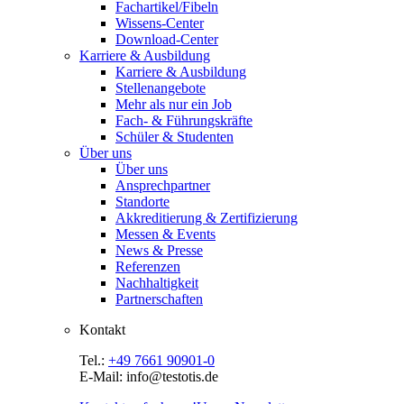
Fachartikel/Fibeln
Wissens-Center
Download-Center
Karriere & Ausbildung
Karriere & Ausbildung
Stellenangebote
Mehr als nur ein Job
Fach- & Führungskräfte
Schüler & Studenten
Über uns
Über uns
Ansprechpartner
Standorte
Akkreditierung & Zertifizierung
Messen & Events
News & Presse
Referenzen
Nachhaltigkeit
Partnerschaften
Kontakt
Tel.:
+49 7661 90901-0
E-Mail: info@testotis.de