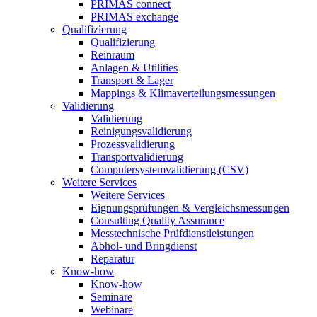
PRIMAS connect
PRIMAS exchange
Qualifizierung
Qualifizierung
Reinraum
Anlagen & Utilities
Transport & Lager
Mappings & Klimaverteilungsmessungen
Validierung
Validierung
Reinigungsvalidierung
Prozessvalidierung
Transportvalidierung
Computersystemvalidierung (CSV)
Weitere Services
Weitere Services
Eignungsprüfungen & Vergleichsmessungen
Consulting Quality Assurance
Messtechnische Prüfdienstleistungen
Abhol- und Bringdienst
Reparatur
Know-how
Know-how
Seminare
Webinare