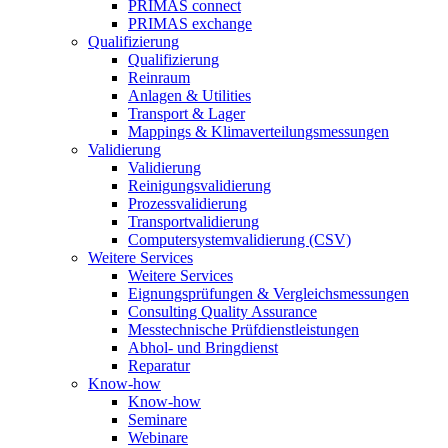
PRIMAS connect
PRIMAS exchange
Qualifizierung
Qualifizierung
Reinraum
Anlagen & Utilities
Transport & Lager
Mappings & Klimaverteilungsmessungen
Validierung
Validierung
Reinigungsvalidierung
Prozessvalidierung
Transportvalidierung
Computersystemvalidierung (CSV)
Weitere Services
Weitere Services
Eignungsprüfungen & Vergleichsmessungen
Consulting Quality Assurance
Messtechnische Prüfdienstleistungen
Abhol- und Bringdienst
Reparatur
Know-how
Know-how
Seminare
Webinare