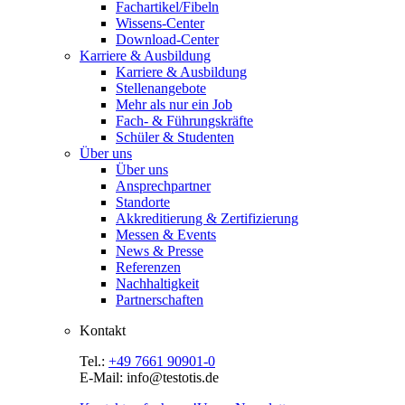
Fachartikel/Fibeln
Wissens-Center
Download-Center
Karriere & Ausbildung
Karriere & Ausbildung
Stellenangebote
Mehr als nur ein Job
Fach- & Führungskräfte
Schüler & Studenten
Über uns
Über uns
Ansprechpartner
Standorte
Akkreditierung & Zertifizierung
Messen & Events
News & Presse
Referenzen
Nachhaltigkeit
Partnerschaften
Kontakt
Tel.:
+49 7661 90901-0
E-Mail: info@testotis.de