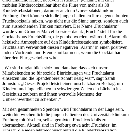
mobilen Kindercocktailbar über die Flure von mehr als 38
Kinderkrebsstationen, darunter auch im Universitätsklinikum
Freiburg. Dort können sich die jungen Patienten ihre eigenen bunten
Fruchtcocktails mixen, was nicht nur die Sinne anregt, sondern auch
zum ausreichenden Trinken motiviert. Der Name ‚Fruchtalarm‘
wurde vom Gründer Marcel Lossie erdacht. ‚Frucht‘ steht für die
Cocktails aus Fruchtsäften, die gemixt werden, während ‚Alarm‘ die
hektische Atmosphäre auf den Kinderkrebsstationen symbolisiert.
Fruchtalarm verwandelt diesen negativen ‚Alarm‘ in einen positiven,
indem Vorfreude und Freude aufkommen, wenn die Cocktailbar
über den Flur geschoben wird.
„Wir sind unglaublich stolz und dankbar, dass sich unsere
Mitarbeitenden so für soziale Einrichtungen wie Fruchtalarm
einsetzen und die Spendenbereitschaft riesig war“, sagt Sarah
Johnston. „Dieses Projekt leistet einen unschätzbaren Beitrag, um
Kindern und Jugendlichen in schwierigen Zeiten ein Lächeln ins
Gesicht zu zaubern und ihnen wertvolle Momente der
Unbeschwertheit zu schenken.“
Mit den gesammelten Spenden wird Fruchtalarm in der Lage sein,
weiterhin wöchentlich die jungen Patienten des Universitätsklinikum
Freiburg mit frischen, selbst gemixten Fruchtcocktails zu
überraschen. Aktuell sind in Freiburg etwa acht ‚Fruchties‘ im
Einsatz, die jeden Mittwochnachmittag die Kinderkrebsstation