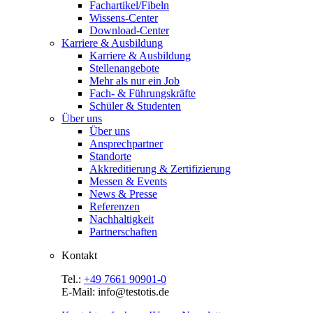
Fachartikel/Fibeln
Wissens-Center
Download-Center
Karriere & Ausbildung
Karriere & Ausbildung
Stellenangebote
Mehr als nur ein Job
Fach- & Führungskräfte
Schüler & Studenten
Über uns
Über uns
Ansprechpartner
Standorte
Akkreditierung & Zertifizierung
Messen & Events
News & Presse
Referenzen
Nachhaltigkeit
Partnerschaften
Kontakt
Tel.:
+49 7661 90901-0
E-Mail: info@testotis.de