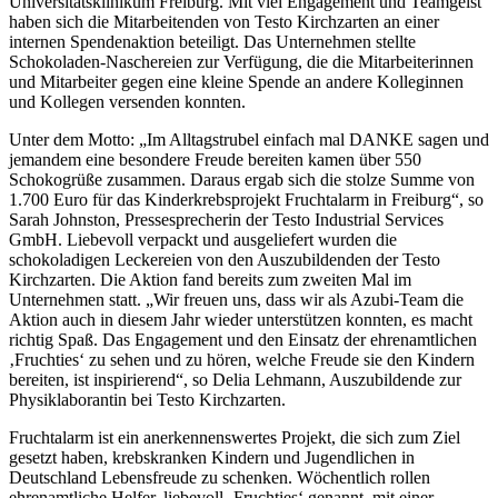
Universitätsklinikum Freiburg. Mit viel Engagement und Teamgeist
haben sich die Mitarbeitenden von Testo Kirchzarten an einer
internen Spendenaktion beteiligt. Das Unternehmen stellte
Schokoladen-Naschereien zur Verfügung, die die Mitarbeiterinnen
und Mitarbeiter gegen eine kleine Spende an andere Kolleginnen
und Kollegen versenden konnten.
Unter dem Motto: „Im Alltagstrubel einfach mal DANKE sagen und
jemandem eine besondere Freude bereiten kamen über 550
Schokogrüße zusammen. Daraus ergab sich die stolze Summe von
1.700 Euro für das Kinderkrebsprojekt Fruchtalarm in Freiburg“, so
Sarah Johnston, Pressesprecherin der Testo Industrial Services
GmbH. Liebevoll verpackt und ausgeliefert wurden die
schokoladigen Leckereien von den Auszubildenden der Testo
Kirchzarten. Die Aktion fand bereits zum zweiten Mal im
Unternehmen statt. „Wir freuen uns, dass wir als Azubi-Team die
Aktion auch in diesem Jahr wieder unterstützen konnten, es macht
richtig Spaß. Das Engagement und den Einsatz der ehrenamtlichen
‚Fruchties‘ zu sehen und zu hören, welche Freude sie den Kindern
bereiten, ist inspirierend“, so Delia Lehmann, Auszubildende zur
Physiklaborantin bei Testo Kirchzarten.
Fruchtalarm ist ein anerkennenswertes Projekt, die sich zum Ziel
gesetzt haben, krebskranken Kindern und Jugendlichen in
Deutschland Lebensfreude zu schenken. Wöchentlich rollen
ehrenamtliche Helfer, liebevoll ‚Fruchties‘ genannt, mit einer