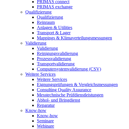
PRIMAS connect
PRIMAS exchange
Qualifizierung
Qualifizierung
Reinraum
Anlagen & Utilities
Transport & Lager
Mappings & Klimaverteilungsmessungen
Validierung
Validierung
Reinigungsvalidierung
Prozessvalidierung
Transportvalidierung
Computersystemvalidierung (CSV)
Weitere Services
Weitere Services
Eignungsprüfungen & Vergleichsmessungen
Consulting Quality Assurance
Messtechnische Prüfdienstleistungen
Abhol- und Bringdienst
Reparatur
Know-how
Know-how
Seminare
Webinare