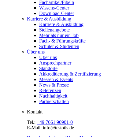
Fachartikel/Fibeln
Wissens-Center
Download-Center
Karriere & Ausbildung
Karriere & Ausbildung
Stellenangebote
Mehr als nur ein Job
Fach- & Führungskräfte
Schüler & Studenten
Über uns
Über uns
Ansprechpartner
Standorte
Akkreditierung & Zertifizierung
Messen & Events
News & Presse
Referenzen
Nachhaltigkeit
Partnerschaften
Kontakt
Tel.:
+49 7661 90901-0
E-Mail: info@testotis.de