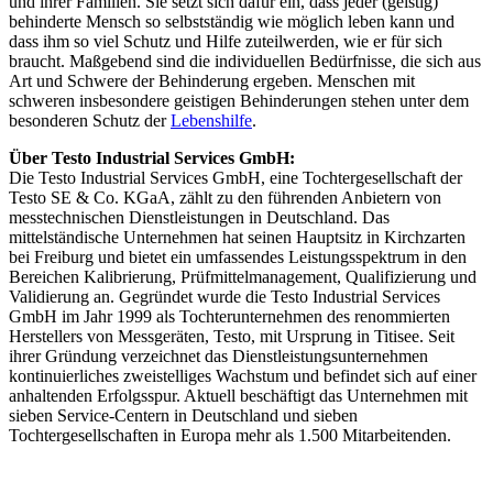
und ihrer Familien. Sie setzt sich dafür ein, dass jeder (geistig)
behinderte Mensch so selbstständig wie möglich leben kann und
dass ihm so viel Schutz und Hilfe zuteilwerden, wie er für sich
braucht. Maßgebend sind die individuellen Bedürfnisse, die sich aus
Art und Schwere der Behinderung ergeben. Menschen mit
schweren insbesondere geistigen Behinderungen stehen unter dem
besonderen Schutz der
Lebenshilfe
.
Über Testo Industrial Services GmbH:
Die Testo Industrial Services GmbH, eine Tochtergesellschaft der
Testo SE & Co. KGaA, zählt zu den führenden Anbietern von
messtechnischen Dienstleistungen in Deutschland. Das
mittelständische Unternehmen hat seinen Hauptsitz in Kirchzarten
bei Freiburg und bietet ein umfassendes Leistungsspektrum in den
Bereichen Kalibrierung, Prüfmittelmanagement, Qualifizierung und
Validierung an. Gegründet wurde die Testo Industrial Services
GmbH im Jahr 1999 als Tochterunternehmen des renommierten
Herstellers von Messgeräten, Testo, mit Ursprung in Titisee. Seit
ihrer Gründung verzeichnet das Dienstleistungsunternehmen
kontinuierliches zweistelliges Wachstum und befindet sich auf einer
anhaltenden Erfolgsspur. Aktuell beschäftigt das Unternehmen mit
sieben Service-Centern in Deutschland und sieben
Tochtergesellschaften in Europa mehr als 1.500 Mitarbeitenden.