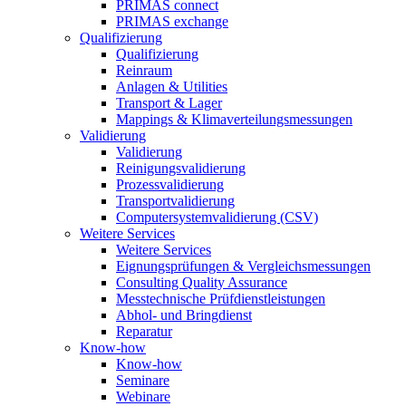
PRIMAS connect
PRIMAS exchange
Qualifizierung
Qualifizierung
Reinraum
Anlagen & Utilities
Transport & Lager
Mappings & Klimaverteilungsmessungen
Validierung
Validierung
Reinigungsvalidierung
Prozessvalidierung
Transportvalidierung
Computersystemvalidierung (CSV)
Weitere Services
Weitere Services
Eignungsprüfungen & Vergleichsmessungen
Consulting Quality Assurance
Messtechnische Prüfdienstleistungen
Abhol- und Bringdienst
Reparatur
Know-how
Know-how
Seminare
Webinare