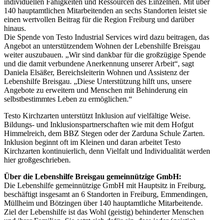
individuellen Fähigkeiten und Ressourcen des Einzelnen. Mit über
140 hauptamtlichen Mitarbeitenden an sechs Standorten leistet sie
einen wertvollen Beitrag für die Region Freiburg und darüber
hinaus.
Die Spende von Testo Industrial Services wird dazu beitragen, das
Angebot an unterstützendem Wohnen der Lebenshilfe Breisgau
weiter auszubauen. „Wir sind dankbar für die großzügige Spende
und die damit verbundene Anerkennung unserer Arbeit“, sagt
Daniela Elsäßer, Bereichsleiterin Wohnen und Assistenz der
Lebenshilfe Breisgau. „Diese Unterstützung hilft uns, unsere
Angebote zu erweitern und Menschen mit Behinderung ein
selbstbestimmtes Leben zu ermöglichen.“
Testo Kirchzarten unterstützt Inklusion auf vielfältige Weise.
Bildungs- und Inklusionspartnerschaften wie mit dem Hofgut
Himmelreich, dem BBZ Stegen oder der Zarduna Schule Zarten.
Inklusion beginnt oft im Kleinen und daran arbeitet Testo
Kirchzarten kontinuierlich, denn Vielfalt und Individualität werden
hier großgeschrieben.
Über die Lebenshilfe Breisgau gemeinnützige GmbH:
Die Lebenshilfe gemeinnützige GmbH mit Hauptsitz in Freiburg,
beschäftigt insgesamt an 6 Standorten in Freiburg, Emmendingen,
Müllheim und Bötzingen über 140 hauptamtliche Mitarbeitende.
Ziel der Lebenshilfe ist das Wohl (geistig) behinderter Menschen