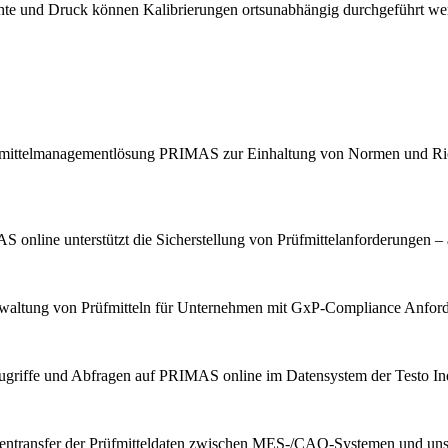
chte und Druck können Kalibrierungen ortsunabhängig durchgeführt we
Prüfmittelmanagementlösung PRIMAS zur Einhaltung von Normen und Ric
 online unterstützt die Sicherstellung von Prüfmittelanforderungen – 
erwaltung von Prüfmitteln für Unternehmen mit GxP-Compliance Anfor
ugriffe und Abfragen auf PRIMAS online im Datensystem der Testo Indu
tentransfer der Prüfmitteldaten zwischen MES-/CAQ-Systemen und u