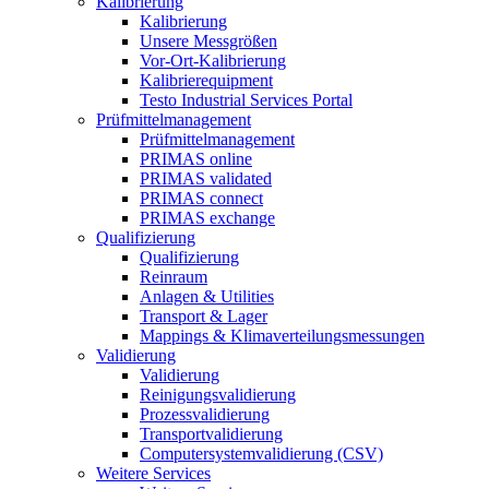
Kalibrierung
Kalibrierung
Unsere Messgrößen
Vor-Ort-Kalibrierung
Kalibrierequipment
Testo Industrial Services Portal
Prüfmittelmanagement
Prüfmittelmanagement
PRIMAS online
PRIMAS validated
PRIMAS connect
PRIMAS exchange
Qualifizierung
Qualifizierung
Reinraum
Anlagen & Utilities
Transport & Lager
Mappings & Klimaverteilungsmessungen
Validierung
Validierung
Reinigungsvalidierung
Prozessvalidierung
Transportvalidierung
Computersystemvalidierung (CSV)
Weitere Services