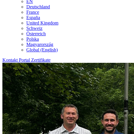
EN
Deutschland
France
España
United Kingdom
Schweiz
Österreich
Polska
Magyarország
Global (English)
Kontakt
Portal
Zertifikate