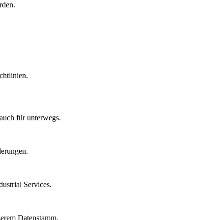
rden.
htlinien.
auch für unterwegs.
derungen.
strial Services.
nserem Datenstamm.