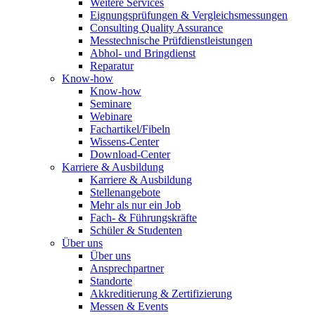
Weitere Services
Eignungsprüfungen & Vergleichsmessungen
Consulting Quality Assurance
Messtechnische Prüfdienstleistungen
Abhol- und Bringdienst
Reparatur
Know-how
Know-how
Seminare
Webinare
Fachartikel/Fibeln
Wissens-Center
Download-Center
Karriere & Ausbildung
Karriere & Ausbildung
Stellenangebote
Mehr als nur ein Job
Fach- & Führungskräfte
Schüler & Studenten
Über uns
Über uns
Ansprechpartner
Standorte
Akkreditierung & Zertifizierung
Messen & Events