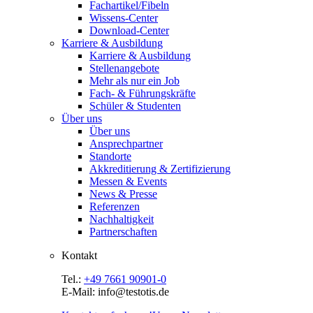
Fachartikel/Fibeln
Wissens-Center
Download-Center
Karriere & Ausbildung
Karriere & Ausbildung
Stellenangebote
Mehr als nur ein Job
Fach- & Führungskräfte
Schüler & Studenten
Über uns
Über uns
Ansprechpartner
Standorte
Akkreditierung & Zertifizierung
Messen & Events
News & Presse
Referenzen
Nachhaltigkeit
Partnerschaften
Kontakt
Tel.:
+49 7661 90901-0
E-Mail: info@testotis.de