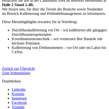
Besuchen Sie uns in der Calibration Area an unserem Messestand in
Halle 2 Stand 2-4B.
Wir freuen uns, Sie über die Trends der Branche sowie Neuheiten
im Bereich Kalibrierung und Prüfmittelmanagement zu informieren.
Diese Messehighlights erwarten Sie in Nürnberg:
Durchflusskalibrierung vor Ort – wir kalibrieren alle gängigen
Durchflussmessprinzipien
Koordinatenmesstechnik – wir vermessen Ihre Bauteile mit
höchster Präzision
Kalibrierung von Drehmomenten – vor Ort oder im Labor bis
5 kNm
Zurück zur Übersicht
Zum Seitenanfang
Dranbleiben
Linkedin
Kununu
Instagram
Facebook
Youtube