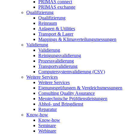
PRIMAS connect
PRIMAS exchange
Qualifizierung
Qualifizierung
Reinraum
Anlagen & Utilities
Transport & Lager
Mappings & Klimaverteilungsmessungen
Validierung
Validierung
Reinigungsvalidierung
Prozessvalidierung
Transportvalidierung
Computersystemvalidierung (CSV)
Weitere Services
Weitere Services
Eignungsprüfungen & Vergleichsmessungen
Consulting Quality Assurance
Messtechnische Prüfdienstleistungen
Abhol- und Bringdienst
Reparatur
Know-how
Know-how
Seminare
Webinare