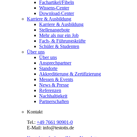
Fachartikel/Fibeln
Wissens-Center
Download-Center
Karriere & Ausbildung
Karriere & Ausbildung
Stellenangebote
Mehr als nur ein Job
Fach- & Führungskräfte
Schüler & Studenten
Über uns
Über uns
Ansprechpartner
Standorte
Akkreditierung & Zertifizierung
Messen & Events
News & Presse
Referenzen
Nachhaltigkeit
Partnerschaften
Kontakt
Tel.:
+49 7661 90901-0
E-Mail: info@testotis.de