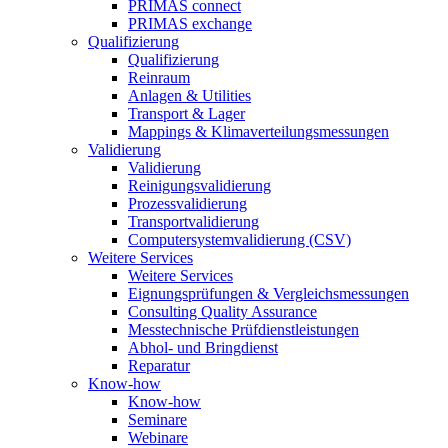
PRIMAS connect
PRIMAS exchange
Qualifizierung
Qualifizierung
Reinraum
Anlagen & Utilities
Transport & Lager
Mappings & Klimaverteilungsmessungen
Validierung
Validierung
Reinigungsvalidierung
Prozessvalidierung
Transportvalidierung
Computersystemvalidierung (CSV)
Weitere Services
Weitere Services
Eignungsprüfungen & Vergleichsmessungen
Consulting Quality Assurance
Messtechnische Prüfdienstleistungen
Abhol- und Bringdienst
Reparatur
Know-how
Know-how
Seminare
Webinare