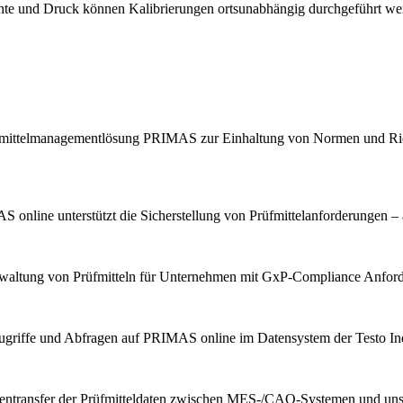
chte und Druck können Kalibrierungen ortsunabhängig durchgeführt we
Prüfmittelmanagementlösung PRIMAS zur Einhaltung von Normen und Ric
 online unterstützt die Sicherstellung von Prüfmittelanforderungen – 
erwaltung von Prüfmitteln für Unternehmen mit GxP-Compliance Anfor
ugriffe und Abfragen auf PRIMAS online im Datensystem der Testo Indu
tentransfer der Prüfmitteldaten zwischen MES-/CAQ-Systemen und u