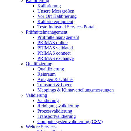
Kalibrierung
Kalibrierung
Unsere Messgrößen
Vor-Ort-Kalibrierung
Kalibrierequipment
Testo Industrial Services Portal
Prüfmittelmanagement
Prüfmittelmanagement
PRIMAS online
PRIMAS validated
PRIMAS connect
PRIMAS exchange
Qualifizierung
Qualifizierung
Reinraum
Anlagen & Utilities
Transport & Lager
Mappings & Klimaverteilungsmessungen
Validierung
Validierung
Reinigungsvalidierung
Prozessvalidierung
Transportvalidierung
Computersystemvalidierung (CSV)
Weitere Services