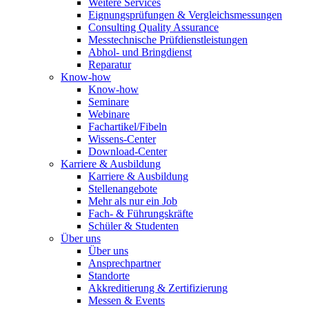
Weitere Services
Eignungsprüfungen & Vergleichsmessungen
Consulting Quality Assurance
Messtechnische Prüfdienstleistungen
Abhol- und Bringdienst
Reparatur
Know-how
Know-how
Seminare
Webinare
Fachartikel/Fibeln
Wissens-Center
Download-Center
Karriere & Ausbildung
Karriere & Ausbildung
Stellenangebote
Mehr als nur ein Job
Fach- & Führungskräfte
Schüler & Studenten
Über uns
Über uns
Ansprechpartner
Standorte
Akkreditierung & Zertifizierung
Messen & Events