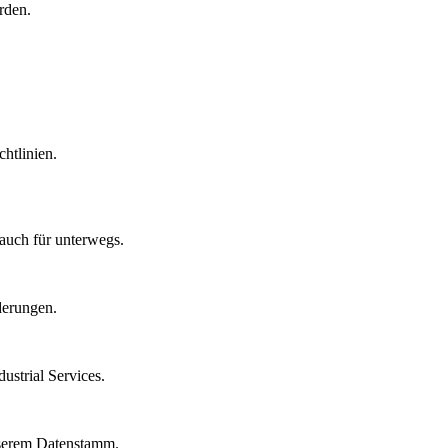
rden.
htlinien.
auch für unterwegs.
derungen.
strial Services.
nserem Datenstamm.