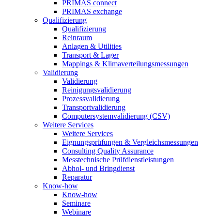
PRIMAS connect
PRIMAS exchange
Qualifizierung
Qualifizierung
Reinraum
Anlagen & Utilities
Transport & Lager
Mappings & Klimaverteilungsmessungen
Validierung
Validierung
Reinigungsvalidierung
Prozessvalidierung
Transportvalidierung
Computersystemvalidierung (CSV)
Weitere Services
Weitere Services
Eignungsprüfungen & Vergleichsmessungen
Consulting Quality Assurance
Messtechnische Prüfdienstleistungen
Abhol- und Bringdienst
Reparatur
Know-how
Know-how
Seminare
Webinare