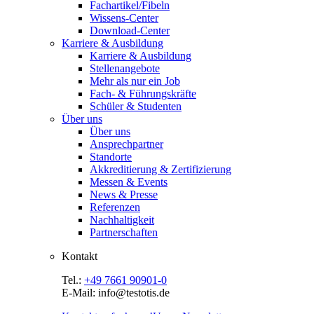
Fachartikel/Fibeln
Wissens-Center
Download-Center
Karriere & Ausbildung
Karriere & Ausbildung
Stellenangebote
Mehr als nur ein Job
Fach- & Führungskräfte
Schüler & Studenten
Über uns
Über uns
Ansprechpartner
Standorte
Akkreditierung & Zertifizierung
Messen & Events
News & Presse
Referenzen
Nachhaltigkeit
Partnerschaften
Kontakt
Tel.:
+49 7661 90901-0
E-Mail: info@testotis.de