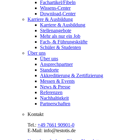
Fachartikel/Fibeln
Wissens-Center
Download-Center
Karriere & Ausbildung
Karriere & Ausbildung
Stellenangebote
Mehr als nur ein Job
Fach- & Führungskräfte
Schüler & Studenten
Über uns
Über uns
Ansprechpartner
Standorte
Akkreditierung & Zertifizierung
Messen & Events
News & Presse
Referenzen
Nachhaltigkeit
Partnerschaften
Kontakt
Tel.:
+49 7661 90901-0
E-Mail: info@testotis.de