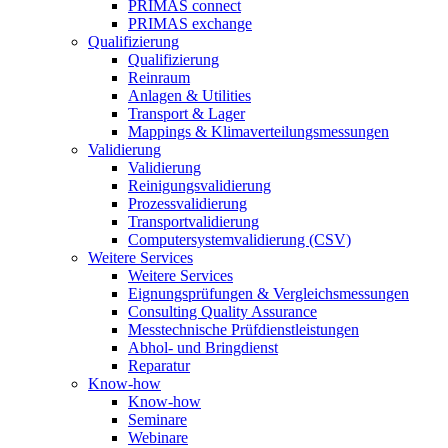
PRIMAS connect
PRIMAS exchange
Qualifizierung
Qualifizierung
Reinraum
Anlagen & Utilities
Transport & Lager
Mappings & Klimaverteilungsmessungen
Validierung
Validierung
Reinigungsvalidierung
Prozessvalidierung
Transportvalidierung
Computersystemvalidierung (CSV)
Weitere Services
Weitere Services
Eignungsprüfungen & Vergleichsmessungen
Consulting Quality Assurance
Messtechnische Prüfdienstleistungen
Abhol- und Bringdienst
Reparatur
Know-how
Know-how
Seminare
Webinare