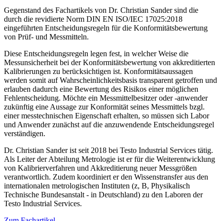
Gegenstand des Fachartikels von Dr. Christian Sander sind die
durch die revidierte Norm DIN EN ISO/IEC 17025:2018
eingeführten Entscheidungsregeln für die Konformitätsbewertung
von Prüf- und Messmitteln.
Diese Entscheidungsregeln legen fest, in welcher Weise die
Messunsicherheit bei der Konformitätsbewertung von akkreditierten
Kalibrierungen zu berücksichtigen ist. Konformitätsaussagen
werden somit auf Wahrscheinlichkeitsbasis transparent getroffen und
erlauben dadurch eine Bewertung des Risikos einer möglichen
Fehlentscheidung. Möchte ein Messmittelbesitzer oder -anwender
zukünftig eine Aussage zur Konformität seines Messmittels bzgl.
einer messtechnischen Eigenschaft erhalten, so müssen sich Labor
und Anwender zunächst auf die anzuwendende Entscheidungsregel
verständigen.
Dr. Christian Sander ist seit 2018 bei Testo Industrial Services tätig.
Als Leiter der Abteilung Metrologie ist er für die Weiterentwicklung
von Kalibrierverfahren und Akkreditierung neuer Messgrößen
verantwortlich. Zudem koordiniert er den Wissenstransfer aus den
internationalen metrologischen Instituten (z, B, Physikalisch
Technische Bundesanstalt - in Deutschland) zu den Laboren der
Testo Industrial Services.
Zum Fachartikel