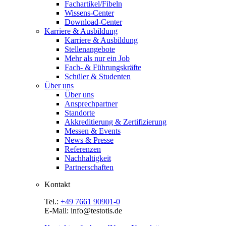
Fachartikel/Fibeln
Wissens-Center
Download-Center
Karriere & Ausbildung
Karriere & Ausbildung
Stellenangebote
Mehr als nur ein Job
Fach- & Führungskräfte
Schüler & Studenten
Über uns
Über uns
Ansprechpartner
Standorte
Akkreditierung & Zertifizierung
Messen & Events
News & Presse
Referenzen
Nachhaltigkeit
Partnerschaften
Kontakt
Tel.:
+49 7661 90901-0
E-Mail: info@testotis.de