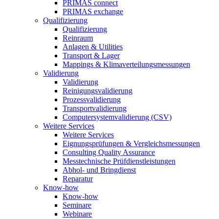
PRIMAS connect
PRIMAS exchange
Qualifizierung
Qualifizierung
Reinraum
Anlagen & Utilities
Transport & Lager
Mappings & Klimaverteilungsmessungen
Validierung
Validierung
Reinigungsvalidierung
Prozessvalidierung
Transportvalidierung
Computersystemvalidierung (CSV)
Weitere Services
Weitere Services
Eignungsprüfungen & Vergleichsmessungen
Consulting Quality Assurance
Messtechnische Prüfdienstleistungen
Abhol- und Bringdienst
Reparatur
Know-how
Know-how
Seminare
Webinare