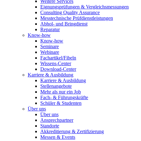
Weitere Services
Eignungsprüfungen & Vergleichsmessungen
Consulting Quality Assurance
Messtechnische Prüfdienstleistungen
Abhol- und Bringdienst
Reparatur
Know-how
Know-how
Seminare
Webinare
Fachartikel/Fibeln
Wissens-Center
Download-Center
Karriere & Ausbildung
Karriere & Ausbildung
Stellenangebote
Mehr als nur ein Job
Fach- & Führungskräfte
Schüler & Studenten
Über uns
Über uns
Ansprechpartner
Standorte
Akkreditierung & Zertifizierung
Messen & Events