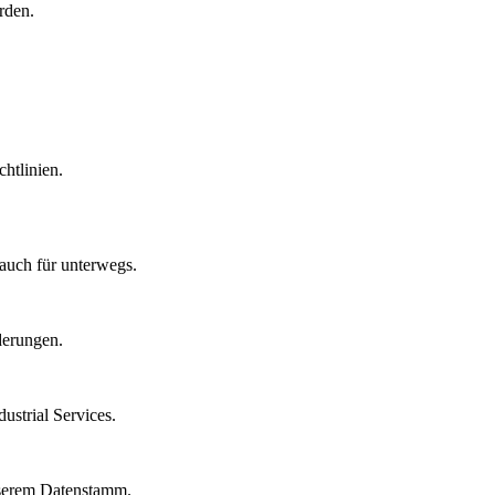
rden.
htlinien.
auch für unterwegs.
derungen.
strial Services.
nserem Datenstamm.