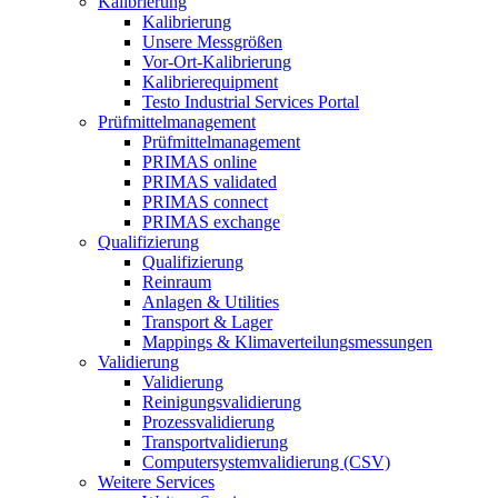
Kalibrierung
Kalibrierung
Unsere Messgrößen
Vor-Ort-Kalibrierung
Kalibrierequipment
Testo Industrial Services Portal
Prüfmittelmanagement
Prüfmittelmanagement
PRIMAS online
PRIMAS validated
PRIMAS connect
PRIMAS exchange
Qualifizierung
Qualifizierung
Reinraum
Anlagen & Utilities
Transport & Lager
Mappings & Klimaverteilungsmessungen
Validierung
Validierung
Reinigungsvalidierung
Prozessvalidierung
Transportvalidierung
Computersystemvalidierung (CSV)
Weitere Services