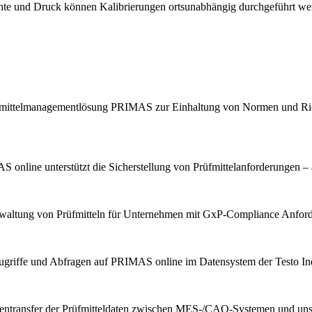
chte und Druck können Kalibrierungen ortsunabhängig durchgeführt we
Prüfmittelmanagementlösung PRIMAS zur Einhaltung von Normen und Ric
 online unterstützt die Sicherstellung von Prüfmittelanforderungen – 
erwaltung von Prüfmitteln für Unternehmen mit GxP-Compliance Anfor
ugriffe und Abfragen auf PRIMAS online im Datensystem der Testo Indu
tentransfer der Prüfmitteldaten zwischen MES-/CAQ-Systemen und u