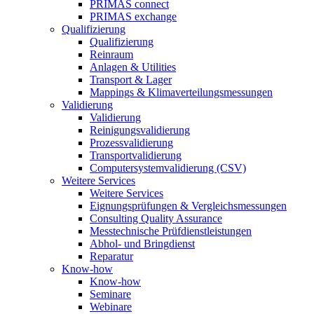
PRIMAS connect
PRIMAS exchange
Qualifizierung
Qualifizierung
Reinraum
Anlagen & Utilities
Transport & Lager
Mappings & Klimaverteilungsmessungen
Validierung
Validierung
Reinigungsvalidierung
Prozessvalidierung
Transportvalidierung
Computersystemvalidierung (CSV)
Weitere Services
Weitere Services
Eignungsprüfungen & Vergleichsmessungen
Consulting Quality Assurance
Messtechnische Prüfdienstleistungen
Abhol- und Bringdienst
Reparatur
Know-how
Know-how
Seminare
Webinare