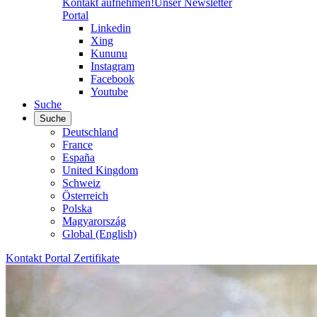
Kontakt aufnehmen!
Unser Newsletter
Portal
Linkedin
Xing
Kununu
Instagram
Facebook
Youtube
Suche
Suche
Deutschland
France
España
United Kingdom
Schweiz
Österreich
Polska
Magyarország
Global (English)
Kontakt
Portal
Zertifikate