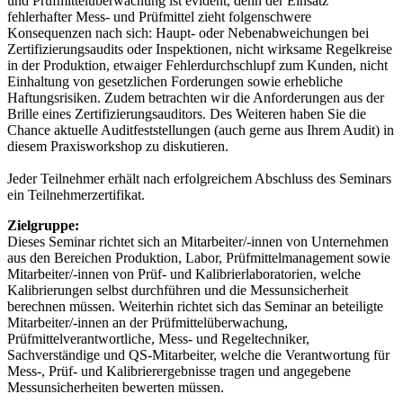
und Prüfmittelüberwachung ist evident, denn der Einsatz
fehlerhafter Mess- und Prüfmittel zieht folgenschwere
Konsequenzen nach sich: Haupt- oder Nebenabweichungen bei
Zertifizierungsaudits oder Inspektionen, nicht wirksame Regelkreise
in der Produktion, etwaiger Fehlerdurchschlupf zum Kunden, nicht
Einhaltung von gesetzlichen Forderungen sowie erhebliche
Haftungsrisiken. Zudem betrachten wir die Anforderungen aus der
Brille eines Zertifizierungsauditors. Des Weiteren haben Sie die
Chance aktuelle Auditfeststellungen (auch gerne aus Ihrem Audit) in
diesem Praxisworkshop zu diskutieren.
Jeder Teilnehmer erhält nach erfolgreichem Abschluss des Seminars
ein Teilnehmerzertifikat.
Zielgruppe:
Dieses Seminar richtet sich an Mitarbeiter/-innen von Unternehmen
aus den Bereichen Produktion, Labor, Prüfmittelmanagement sowie
Mitarbeiter/-innen von Prüf- und Kalibrierlaboratorien, welche
Kalibrierungen selbst durchführen und die Messunsicherheit
berechnen müssen. Weiterhin richtet sich das Seminar an beteiligte
Mitarbeiter/-innen an der Prüfmittelüberwachung,
Prüfmittelverantwortliche, Mess- und Regeltechniker,
Sachverständige und QS-Mitarbeiter, welche die Verantwortung für
Mess-, Prüf- und Kalibrierergebnisse tragen und angegebene
Messunsicherheiten bewerten müssen.