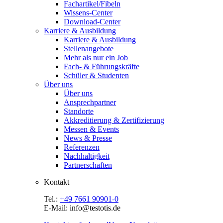
Fachartikel/Fibeln
Wissens-Center
Download-Center
Karriere & Ausbildung
Karriere & Ausbildung
Stellenangebote
Mehr als nur ein Job
Fach- & Führungskräfte
Schüler & Studenten
Über uns
Über uns
Ansprechpartner
Standorte
Akkreditierung & Zertifizierung
Messen & Events
News & Presse
Referenzen
Nachhaltigkeit
Partnerschaften
Kontakt
Tel.:
+49 7661 90901-0
E-Mail: info@testotis.de