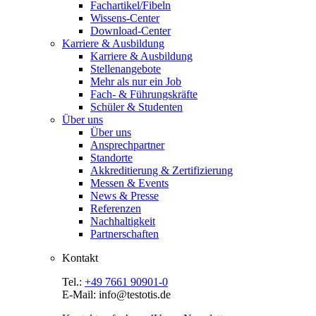
Fachartikel/Fibeln
Wissens-Center
Download-Center
Karriere & Ausbildung
Karriere & Ausbildung
Stellenangebote
Mehr als nur ein Job
Fach- & Führungskräfte
Schüler & Studenten
Über uns
Über uns
Ansprechpartner
Standorte
Akkreditierung & Zertifizierung
Messen & Events
News & Presse
Referenzen
Nachhaltigkeit
Partnerschaften
Kontakt
Tel.:
+49 7661 90901-0
E-Mail: info@testotis.de