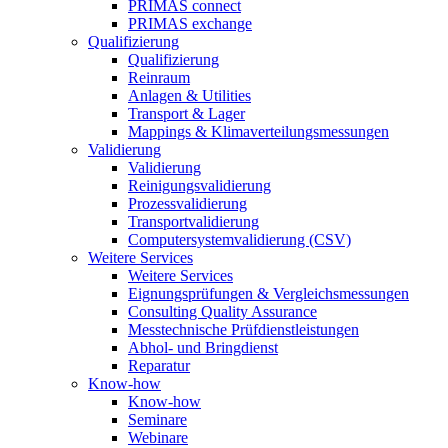
PRIMAS connect
PRIMAS exchange
Qualifizierung
Qualifizierung
Reinraum
Anlagen & Utilities
Transport & Lager
Mappings & Klimaverteilungsmessungen
Validierung
Validierung
Reinigungsvalidierung
Prozessvalidierung
Transportvalidierung
Computersystemvalidierung (CSV)
Weitere Services
Weitere Services
Eignungsprüfungen & Vergleichsmessungen
Consulting Quality Assurance
Messtechnische Prüfdienstleistungen
Abhol- und Bringdienst
Reparatur
Know-how
Know-how
Seminare
Webinare