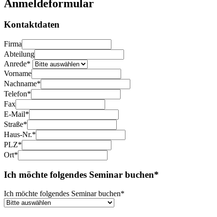
Anmeldeformular
Kontaktdaten
Firma
Abteilung
Anrede*
Vorname
Nachname*
Telefon*
Fax
E-Mail*
Straße*
Haus-Nr.*
PLZ*
Ort*
Ich möchte folgendes Seminar buchen*
Ich möchte folgendes Seminar buchen*