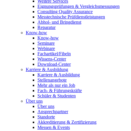
Weitere Services
Eignungsprüfungen & Vergleichsmessungen
Consulting Quality Assurance
Messtechnische Prüfdienstleistungen
Abhol- und Bringdienst
Reparatur
Know-how
Know-how
Seminare
Webinare
Fachartikel/Fibeln
Wissens-Center
Download-Center
Karriere & Ausbildung
Karriere & Ausbildung
Stellenangebote
Mehr als nur ein Job
Fach- & Führungskräfte
Schüler & Studenten
Über uns
Über uns
Ansprechpartner
Standorte
Akkreditierung & Zertifizierung
Messen & Events