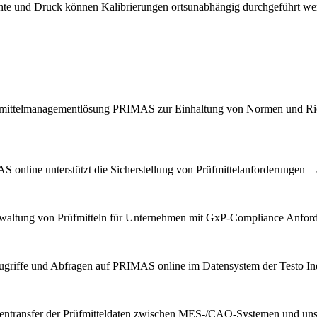
chte und Druck können Kalibrierungen ortsunabhängig durchgeführt we
Prüfmittelmanagementlösung PRIMAS zur Einhaltung von Normen und Ric
 online unterstützt die Sicherstellung von Prüfmittelanforderungen – 
erwaltung von Prüfmitteln für Unternehmen mit GxP-Compliance Anfor
ugriffe und Abfragen auf PRIMAS online im Datensystem der Testo Indu
tentransfer der Prüfmitteldaten zwischen MES-/CAQ-Systemen und u