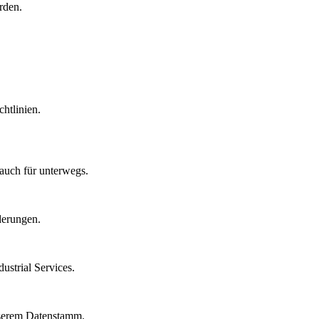
rden.
htlinien.
auch für unterwegs.
derungen.
strial Services.
nserem Datenstamm.