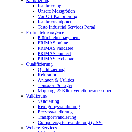
Kalibrierung
Kalibrierung
Unsere Messgrößen
Vor-Ort-Kalibrierung
Kalibrierequipment
Testo Industrial Services Portal
Prüfmittelmanagement
Prüfmittelmanagement
PRIMAS online
PRIMAS validated
PRIMAS connect
PRIMAS exchange
Qualifizierung
Qualifizierung
Reinraum
Anlagen & Utilities
Transport & Lager
Mappings & Klimaverteilungsmessungen
Validierung
Validierung
Reinigungsvalidierung
Prozessvalidierung
Transportvalidierung
Computersystemvalidierung (CSV)
Weitere Services