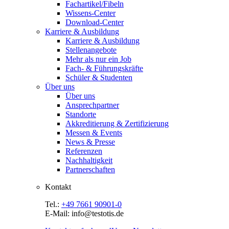
Fachartikel/Fibeln
Wissens-Center
Download-Center
Karriere & Ausbildung
Karriere & Ausbildung
Stellenangebote
Mehr als nur ein Job
Fach- & Führungskräfte
Schüler & Studenten
Über uns
Über uns
Ansprechpartner
Standorte
Akkreditierung & Zertifizierung
Messen & Events
News & Presse
Referenzen
Nachhaltigkeit
Partnerschaften
Kontakt
Tel.:
+49 7661 90901-0
E-Mail: info@testotis.de