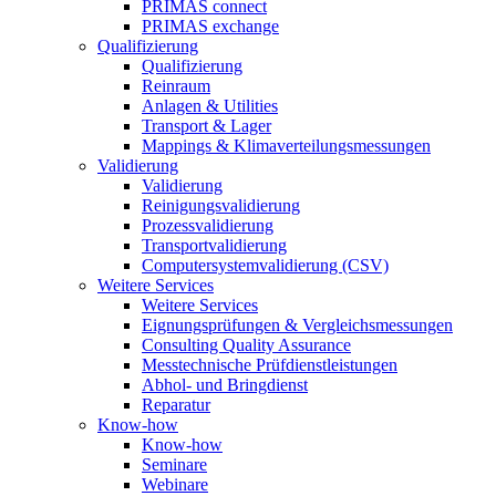
PRIMAS connect
PRIMAS exchange
Qualifizierung
Qualifizierung
Reinraum
Anlagen & Utilities
Transport & Lager
Mappings & Klimaverteilungsmessungen
Validierung
Validierung
Reinigungsvalidierung
Prozessvalidierung
Transportvalidierung
Computersystemvalidierung (CSV)
Weitere Services
Weitere Services
Eignungsprüfungen & Vergleichsmessungen
Consulting Quality Assurance
Messtechnische Prüfdienstleistungen
Abhol- und Bringdienst
Reparatur
Know-how
Know-how
Seminare
Webinare