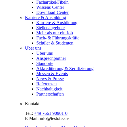
Fachartikel/Fibeln
Wissens-Center
Download-Center
Karriere & Ausbildung
Karriere & Ausbildung
Stellenangebote
Mehr als nur ein Job
Fach- & Führungskräfte
Schüler & Studenten
Über uns
Über uns
Ansprechpartner
Standorte
Akkreditierung & Zertifizierung
Messen & Events
News & Presse
Referenzen
Nachhaltigkeit
Partnerschaften
Kontakt
Tel.:
+49 7661 90901-0
E-Mail: info@testotis.de