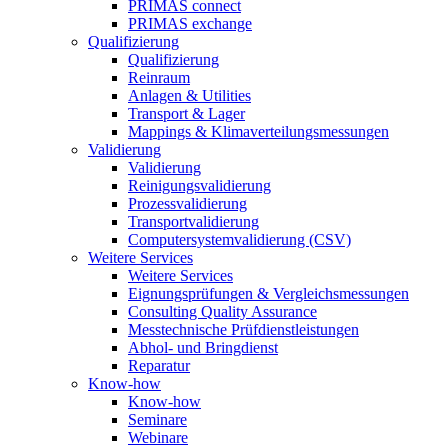
PRIMAS connect
PRIMAS exchange
Qualifizierung
Qualifizierung
Reinraum
Anlagen & Utilities
Transport & Lager
Mappings & Klimaverteilungsmessungen
Validierung
Validierung
Reinigungsvalidierung
Prozessvalidierung
Transportvalidierung
Computersystemvalidierung (CSV)
Weitere Services
Weitere Services
Eignungsprüfungen & Vergleichsmessungen
Consulting Quality Assurance
Messtechnische Prüfdienstleistungen
Abhol- und Bringdienst
Reparatur
Know-how
Know-how
Seminare
Webinare