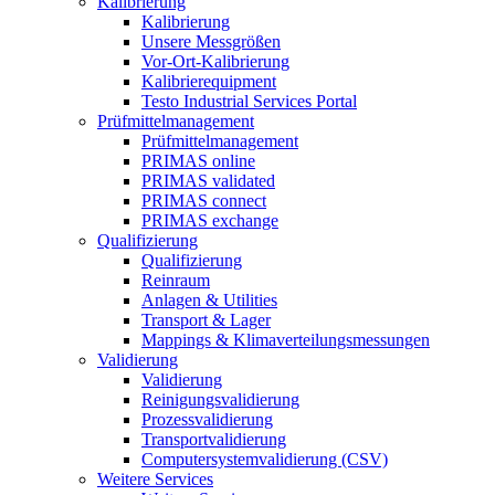
Kalibrierung
Kalibrierung
Unsere Messgrößen
Vor-Ort-Kalibrierung
Kalibrierequipment
Testo Industrial Services Portal
Prüfmittelmanagement
Prüfmittelmanagement
PRIMAS online
PRIMAS validated
PRIMAS connect
PRIMAS exchange
Qualifizierung
Qualifizierung
Reinraum
Anlagen & Utilities
Transport & Lager
Mappings & Klimaverteilungsmessungen
Validierung
Validierung
Reinigungsvalidierung
Prozessvalidierung
Transportvalidierung
Computersystemvalidierung (CSV)
Weitere Services