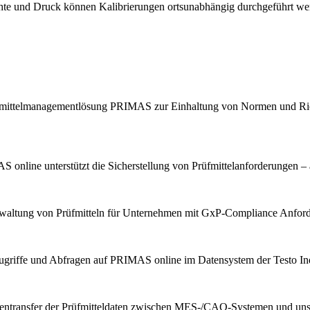
chte und Druck können Kalibrierungen ortsunabhängig durchgeführt we
Prüfmittelmanagementlösung PRIMAS zur Einhaltung von Normen und Ric
 online unterstützt die Sicherstellung von Prüfmittelanforderungen – 
erwaltung von Prüfmitteln für Unternehmen mit GxP-Compliance Anfor
ugriffe und Abfragen auf PRIMAS online im Datensystem der Testo Indu
tentransfer der Prüfmitteldaten zwischen MES-/CAQ-Systemen und u