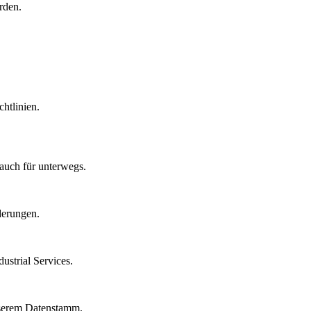
rden.
htlinien.
auch für unterwegs.
derungen.
strial Services.
nserem Datenstamm.