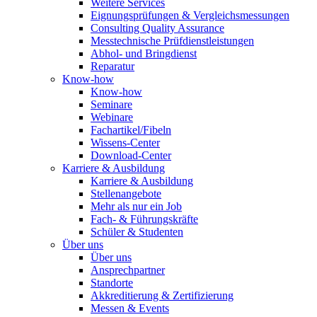
Weitere Services
Eignungsprüfungen & Vergleichsmessungen
Consulting Quality Assurance
Messtechnische Prüfdienstleistungen
Abhol- und Bringdienst
Reparatur
Know-how
Know-how
Seminare
Webinare
Fachartikel/Fibeln
Wissens-Center
Download-Center
Karriere & Ausbildung
Karriere & Ausbildung
Stellenangebote
Mehr als nur ein Job
Fach- & Führungskräfte
Schüler & Studenten
Über uns
Über uns
Ansprechpartner
Standorte
Akkreditierung & Zertifizierung
Messen & Events