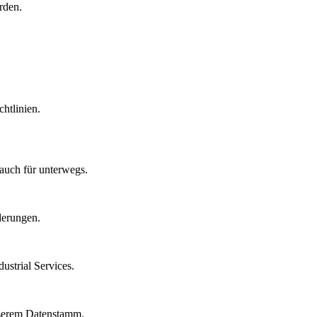
rden.
htlinien.
auch für unterwegs.
derungen.
strial Services.
nserem Datenstamm.