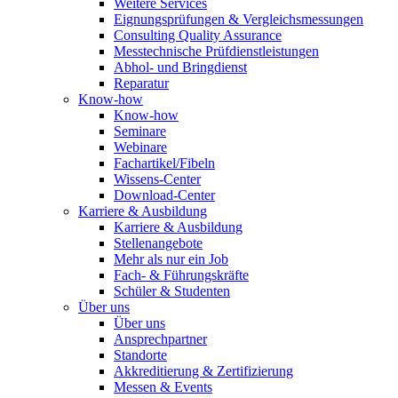
Weitere Services
Eignungsprüfungen & Vergleichsmessungen
Consulting Quality Assurance
Messtechnische Prüfdienstleistungen
Abhol- und Bringdienst
Reparatur
Know-how
Know-how
Seminare
Webinare
Fachartikel/Fibeln
Wissens-Center
Download-Center
Karriere & Ausbildung
Karriere & Ausbildung
Stellenangebote
Mehr als nur ein Job
Fach- & Führungskräfte
Schüler & Studenten
Über uns
Über uns
Ansprechpartner
Standorte
Akkreditierung & Zertifizierung
Messen & Events