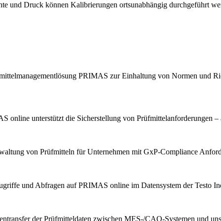
chte und Druck können Kalibrierungen ortsunabhängig durchgeführt we
Prüfmittelmanagementlösung PRIMAS zur Einhaltung von Normen und Ric
 online unterstützt die Sicherstellung von Prüfmittelanforderungen – 
erwaltung von Prüfmitteln für Unternehmen mit GxP-Compliance Anfor
ugriffe und Abfragen auf PRIMAS online im Datensystem der Testo Indu
tentransfer der Prüfmitteldaten zwischen MES-/CAQ-Systemen und u