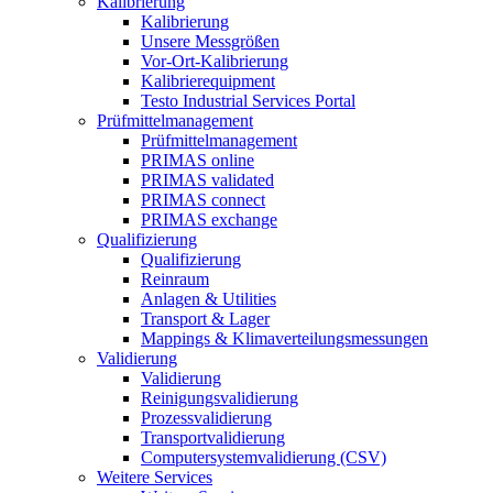
Kalibrierung
Kalibrierung
Unsere Messgrößen
Vor-Ort-Kalibrierung
Kalibrierequipment
Testo Industrial Services Portal
Prüfmittelmanagement
Prüfmittelmanagement
PRIMAS online
PRIMAS validated
PRIMAS connect
PRIMAS exchange
Qualifizierung
Qualifizierung
Reinraum
Anlagen & Utilities
Transport & Lager
Mappings & Klimaverteilungsmessungen
Validierung
Validierung
Reinigungsvalidierung
Prozessvalidierung
Transportvalidierung
Computersystemvalidierung (CSV)
Weitere Services