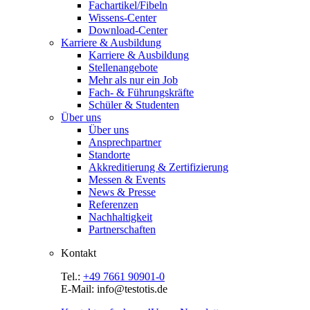
Fachartikel/Fibeln
Wissens-Center
Download-Center
Karriere & Ausbildung
Karriere & Ausbildung
Stellenangebote
Mehr als nur ein Job
Fach- & Führungskräfte
Schüler & Studenten
Über uns
Über uns
Ansprechpartner
Standorte
Akkreditierung & Zertifizierung
Messen & Events
News & Presse
Referenzen
Nachhaltigkeit
Partnerschaften
Kontakt
Tel.:
+49 7661 90901-0
E-Mail: info@testotis.de