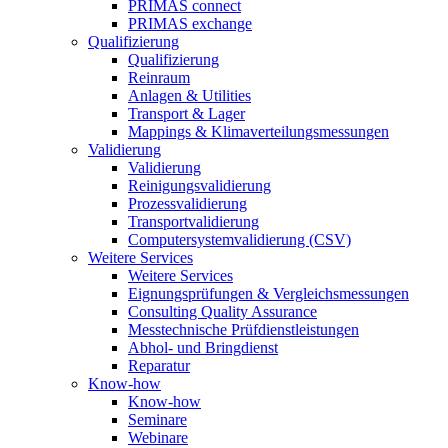
PRIMAS connect
PRIMAS exchange
Qualifizierung
Qualifizierung
Reinraum
Anlagen & Utilities
Transport & Lager
Mappings & Klimaverteilungsmessungen
Validierung
Validierung
Reinigungsvalidierung
Prozessvalidierung
Transportvalidierung
Computersystemvalidierung (CSV)
Weitere Services
Weitere Services
Eignungsprüfungen & Vergleichsmessungen
Consulting Quality Assurance
Messtechnische Prüfdienstleistungen
Abhol- und Bringdienst
Reparatur
Know-how
Know-how
Seminare
Webinare