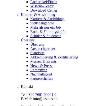
Fachartikel/Fibeln
Wissens-Center
Download-Center
Karriere & Ausbildung
Karriere & Ausbildung
Stellenangebote
Mehr als nur ein Job
Fach- & Führungskräfte
Schüler & Studenten
Über uns
Über uns
Ansprechpartner
Standorte
Akkreditierung & Zertifizierung
Messen & Events
News & Presse
Referenzen
Nachhaltigkeit
Partnerschaften
Kontakt
Tel.:
+49 7661 90901-0
E-Mail: info@testotis.de