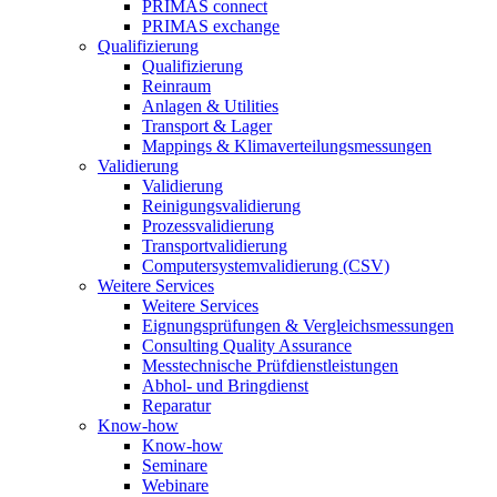
PRIMAS connect
PRIMAS exchange
Qualifizierung
Qualifizierung
Reinraum
Anlagen & Utilities
Transport & Lager
Mappings & Klimaverteilungsmessungen
Validierung
Validierung
Reinigungsvalidierung
Prozessvalidierung
Transportvalidierung
Computersystemvalidierung (CSV)
Weitere Services
Weitere Services
Eignungsprüfungen & Vergleichsmessungen
Consulting Quality Assurance
Messtechnische Prüfdienstleistungen
Abhol- und Bringdienst
Reparatur
Know-how
Know-how
Seminare
Webinare