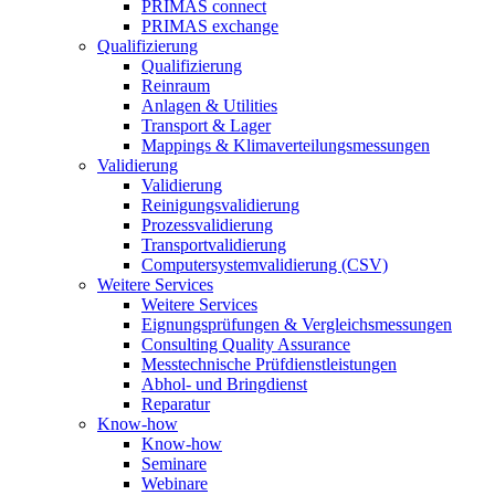
PRIMAS connect
PRIMAS exchange
Qualifizierung
Qualifizierung
Reinraum
Anlagen & Utilities
Transport & Lager
Mappings & Klimaverteilungsmessungen
Validierung
Validierung
Reinigungsvalidierung
Prozessvalidierung
Transportvalidierung
Computersystemvalidierung (CSV)
Weitere Services
Weitere Services
Eignungsprüfungen & Vergleichsmessungen
Consulting Quality Assurance
Messtechnische Prüfdienstleistungen
Abhol- und Bringdienst
Reparatur
Know-how
Know-how
Seminare
Webinare