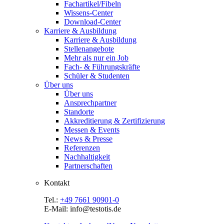
Fachartikel/Fibeln
Wissens-Center
Download-Center
Karriere & Ausbildung
Karriere & Ausbildung
Stellenangebote
Mehr als nur ein Job
Fach- & Führungskräfte
Schüler & Studenten
Über uns
Über uns
Ansprechpartner
Standorte
Akkreditierung & Zertifizierung
Messen & Events
News & Presse
Referenzen
Nachhaltigkeit
Partnerschaften
Kontakt
Tel.:
+49 7661 90901-0
E-Mail: info@testotis.de