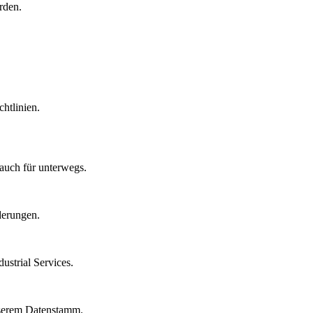
rden.
htlinien.
auch für unterwegs.
derungen.
strial Services.
nserem Datenstamm.