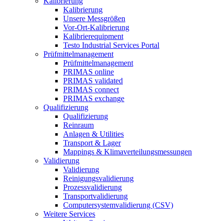
Kalibrierung
Kalibrierung
Unsere Messgrößen
Vor-Ort-Kalibrierung
Kalibrierequipment
Testo Industrial Services Portal
Prüfmittelmanagement
Prüfmittelmanagement
PRIMAS online
PRIMAS validated
PRIMAS connect
PRIMAS exchange
Qualifizierung
Qualifizierung
Reinraum
Anlagen & Utilities
Transport & Lager
Mappings & Klimaverteilungsmessungen
Validierung
Validierung
Reinigungsvalidierung
Prozessvalidierung
Transportvalidierung
Computersystemvalidierung (CSV)
Weitere Services