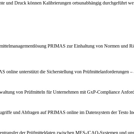
chte und Druck können Kalibrierungen ortsunabhängig durchgeführt we
Prüfmittelmanagementlösung PRIMAS zur Einhaltung von Normen und Ric
 online unterstützt die Sicherstellung von Prüfmittelanforderungen – 
erwaltung von Prüfmitteln für Unternehmen mit GxP-Compliance Anfor
ugriffe und Abfragen auf PRIMAS online im Datensystem der Testo Indu
tentransfer der Prüfmitteldaten zwischen MES-/CAQ-Systemen und u