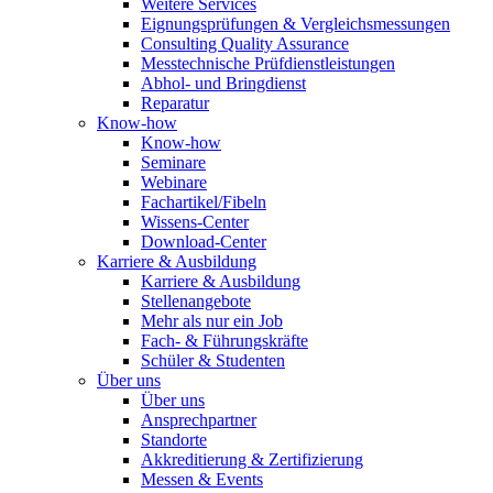
Weitere Services
Eignungsprüfungen & Vergleichsmessungen
Consulting Quality Assurance
Messtechnische Prüfdienstleistungen
Abhol- und Bringdienst
Reparatur
Know-how
Know-how
Seminare
Webinare
Fachartikel/Fibeln
Wissens-Center
Download-Center
Karriere & Ausbildung
Karriere & Ausbildung
Stellenangebote
Mehr als nur ein Job
Fach- & Führungskräfte
Schüler & Studenten
Über uns
Über uns
Ansprechpartner
Standorte
Akkreditierung & Zertifizierung
Messen & Events