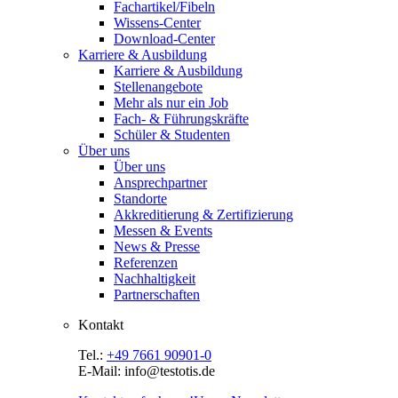
Fachartikel/Fibeln
Wissens-Center
Download-Center
Karriere & Ausbildung
Karriere & Ausbildung
Stellenangebote
Mehr als nur ein Job
Fach- & Führungskräfte
Schüler & Studenten
Über uns
Über uns
Ansprechpartner
Standorte
Akkreditierung & Zertifizierung
Messen & Events
News & Presse
Referenzen
Nachhaltigkeit
Partnerschaften
Kontakt
Tel.:
+49 7661 90901-0
E-Mail: info@testotis.de