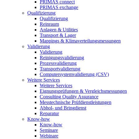
PRIMAS connect
PRIMAS exchange
Qualifizierung
Qualifizierung
Reinraum
Anlagen & Utilities
Transport & Lager
Mappings & Klimaverteilungsmessungen
Validierung
Validierung
Reinigungsvalidierung
Prozessvalidierung
Transportvalidierung
Computersystemvalidierung (CSV)
Weitere Services
Weitere Services
Eignungsprüfungen & Vergleichsmessungen
Consulting Quality Assurance
Messtechnische Prüfdienstleistungen
Abhol- und Bringdienst
Reparatur
Know-how
Know-how
Seminare
Webinare