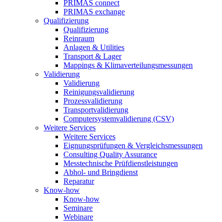
PRIMAS connect
PRIMAS exchange
Qualifizierung
Qualifizierung
Reinraum
Anlagen & Utilities
Transport & Lager
Mappings & Klimaverteilungsmessungen
Validierung
Validierung
Reinigungsvalidierung
Prozessvalidierung
Transportvalidierung
Computersystemvalidierung (CSV)
Weitere Services
Weitere Services
Eignungsprüfungen & Vergleichsmessungen
Consulting Quality Assurance
Messtechnische Prüfdienstleistungen
Abhol- und Bringdienst
Reparatur
Know-how
Know-how
Seminare
Webinare