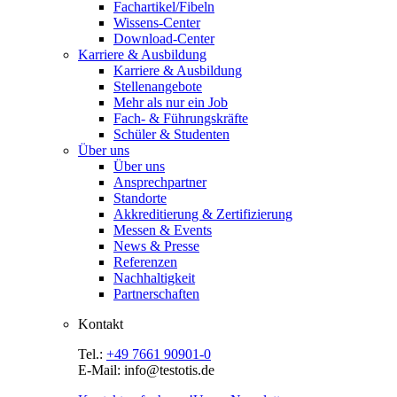
Fachartikel/Fibeln
Wissens-Center
Download-Center
Karriere & Ausbildung
Karriere & Ausbildung
Stellenangebote
Mehr als nur ein Job
Fach- & Führungskräfte
Schüler & Studenten
Über uns
Über uns
Ansprechpartner
Standorte
Akkreditierung & Zertifizierung
Messen & Events
News & Presse
Referenzen
Nachhaltigkeit
Partnerschaften
Kontakt
Tel.:
+49 7661 90901-0
E-Mail: info@testotis.de