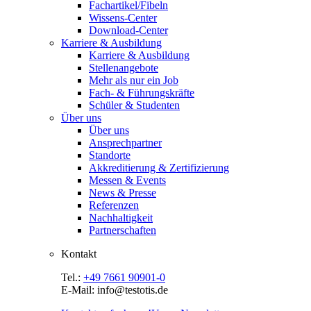
Fachartikel/Fibeln
Wissens-Center
Download-Center
Karriere & Ausbildung
Karriere & Ausbildung
Stellenangebote
Mehr als nur ein Job
Fach- & Führungskräfte
Schüler & Studenten
Über uns
Über uns
Ansprechpartner
Standorte
Akkreditierung & Zertifizierung
Messen & Events
News & Presse
Referenzen
Nachhaltigkeit
Partnerschaften
Kontakt
Tel.:
+49 7661 90901-0
E-Mail: info@testotis.de