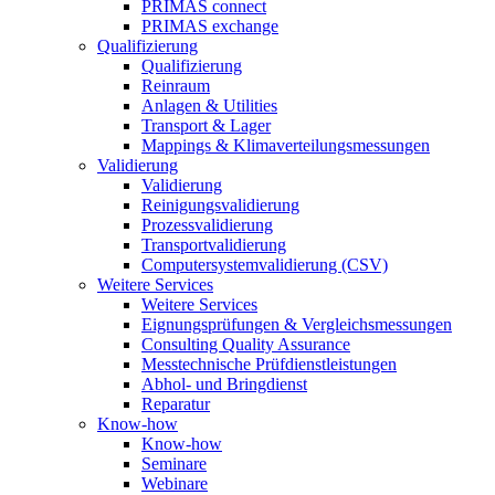
PRIMAS connect
PRIMAS exchange
Qualifizierung
Qualifizierung
Reinraum
Anlagen & Utilities
Transport & Lager
Mappings & Klimaverteilungsmessungen
Validierung
Validierung
Reinigungsvalidierung
Prozessvalidierung
Transportvalidierung
Computersystemvalidierung (CSV)
Weitere Services
Weitere Services
Eignungsprüfungen & Vergleichsmessungen
Consulting Quality Assurance
Messtechnische Prüfdienstleistungen
Abhol- und Bringdienst
Reparatur
Know-how
Know-how
Seminare
Webinare