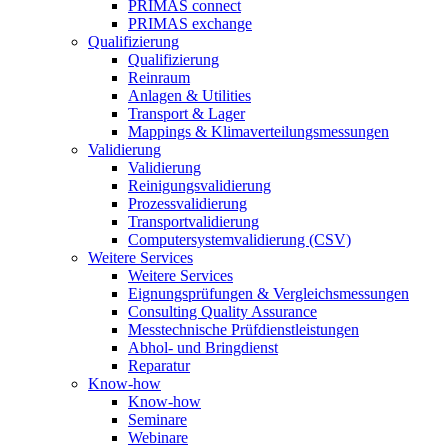
PRIMAS connect
PRIMAS exchange
Qualifizierung
Qualifizierung
Reinraum
Anlagen & Utilities
Transport & Lager
Mappings & Klimaverteilungsmessungen
Validierung
Validierung
Reinigungsvalidierung
Prozessvalidierung
Transportvalidierung
Computersystemvalidierung (CSV)
Weitere Services
Weitere Services
Eignungsprüfungen & Vergleichsmessungen
Consulting Quality Assurance
Messtechnische Prüfdienstleistungen
Abhol- und Bringdienst
Reparatur
Know-how
Know-how
Seminare
Webinare