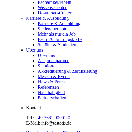
Fachartikel/Fibeln
Wissens-Center
Download-Center
Karriere & Ausbildung
Karriere & Ausbildung
Stellenangebote
Mehr als nur ein Job
Fach- & Führungskräfte
Schüler & Studenten
Über uns
Über uns
Ansprechpartner
Standorte
Akkreditierung & Zertifizierung
Messen & Events
News & Presse
Referenzen
Nachhaltigkeit
Partnerschaften
Kontakt
Tel.:
+49 7661 90901-0
E-Mail: info@testotis.de