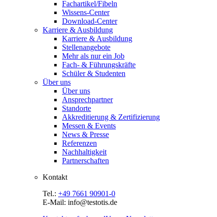
Fachartikel/Fibeln
Wissens-Center
Download-Center
Karriere & Ausbildung
Karriere & Ausbildung
Stellenangebote
Mehr als nur ein Job
Fach- & Führungskräfte
Schüler & Studenten
Über uns
Über uns
Ansprechpartner
Standorte
Akkreditierung & Zertifizierung
Messen & Events
News & Presse
Referenzen
Nachhaltigkeit
Partnerschaften
Kontakt
Tel.:
+49 7661 90901-0
E-Mail: info@testotis.de