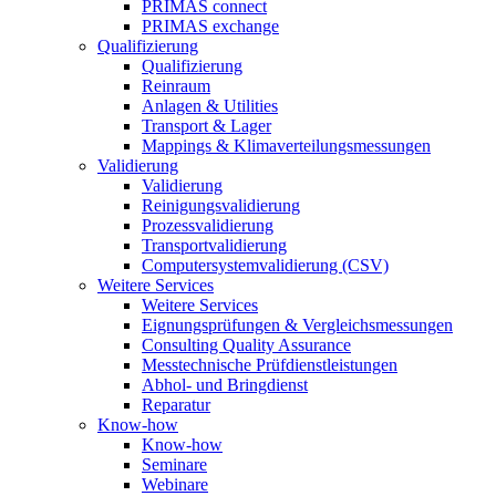
PRIMAS connect
PRIMAS exchange
Qualifizierung
Qualifizierung
Reinraum
Anlagen & Utilities
Transport & Lager
Mappings & Klimaverteilungsmessungen
Validierung
Validierung
Reinigungsvalidierung
Prozessvalidierung
Transportvalidierung
Computersystemvalidierung (CSV)
Weitere Services
Weitere Services
Eignungsprüfungen & Vergleichsmessungen
Consulting Quality Assurance
Messtechnische Prüfdienstleistungen
Abhol- und Bringdienst
Reparatur
Know-how
Know-how
Seminare
Webinare