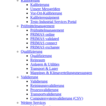
Kalibrierung
Kalibrierung
Unsere Messgrößen
Vor-Ort-Kalibrierung
Kalibrierequipment
Testo Industrial Services Portal
Prüfmittelmanagement
Prüfmittelmanagement
PRIMAS online
PRIMAS validated
PRIMAS connect
PRIMAS exchange
Qualifizierung
Qualifizierung
Reinraum
Anlagen & Utilities
Transport & Lager
Mappings & Klimaverteilungsmessungen
Validierung
Validierung
Reinigungsvalidierung
Prozessvalidierung
Transportvalidierung
Computersystemvalidierung (CSV)
Weitere Services