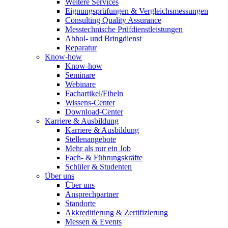
Weitere Services
Eignungsprüfungen & Vergleichsmessungen
Consulting Quality Assurance
Messtechnische Prüfdienstleistungen
Abhol- und Bringdienst
Reparatur
Know-how
Know-how
Seminare
Webinare
Fachartikel/Fibeln
Wissens-Center
Download-Center
Karriere & Ausbildung
Karriere & Ausbildung
Stellenangebote
Mehr als nur ein Job
Fach- & Führungskräfte
Schüler & Studenten
Über uns
Über uns
Ansprechpartner
Standorte
Akkreditierung & Zertifizierung
Messen & Events