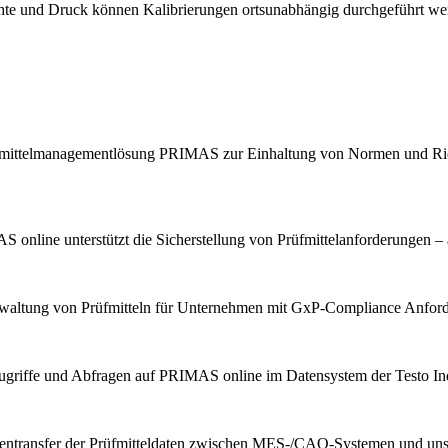
chte und Druck können Kalibrierungen ortsunabhängig durchgeführt we
Prüfmittelmanagementlösung PRIMAS zur Einhaltung von Normen und Ric
 online unterstützt die Sicherstellung von Prüfmittelanforderungen – 
erwaltung von Prüfmitteln für Unternehmen mit GxP-Compliance Anfor
ugriffe und Abfragen auf PRIMAS online im Datensystem der Testo Indu
tentransfer der Prüfmitteldaten zwischen MES-/CAQ-Systemen und u