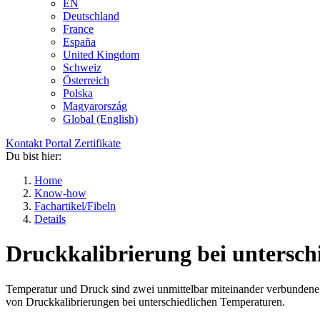
EN
Deutschland
France
España
United Kingdom
Schweiz
Österreich
Polska
Magyarország
Global (English)
Kontakt
Portal
Zertifikate
Du bist hier:
Home
Know-how
Fachartikel/Fibeln
Details
Druckkalibrierung bei untersch
Temperatur und Druck sind zwei unmittelbar miteinander verbundene 
von Druckkalibrierungen bei unterschiedlichen Temperaturen.