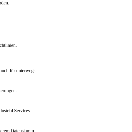
rden.
htlinien.
auch für unterwegs.
derungen.
strial Services.
nserem Datenstamm.