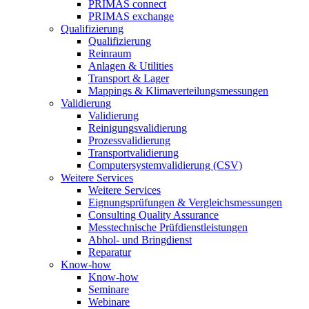
PRIMAS connect
PRIMAS exchange
Qualifizierung
Qualifizierung
Reinraum
Anlagen & Utilities
Transport & Lager
Mappings & Klimaverteilungsmessungen
Validierung
Validierung
Reinigungsvalidierung
Prozessvalidierung
Transportvalidierung
Computersystemvalidierung (CSV)
Weitere Services
Weitere Services
Eignungsprüfungen & Vergleichsmessungen
Consulting Quality Assurance
Messtechnische Prüfdienstleistungen
Abhol- und Bringdienst
Reparatur
Know-how
Know-how
Seminare
Webinare