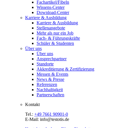
Fachartikel/Fibeln
Wissens-Center
Download-Center
Karriere & Ausbildung
Karriere & Ausbildung
Stellenangebote
Mehr als nur ein Job
Fach- & Führungskräfte
Schüler & Studenten
Über uns
Über uns
Ansprechpartner
Standorte
Akkreditierung & Zertifizierung
Messen & Events
News & Presse
Referenzen
Nachhaltigkeit
Partnerschaften
Kontakt
Tel.:
+49 7661 90901-0
E-Mail: info@testotis.de