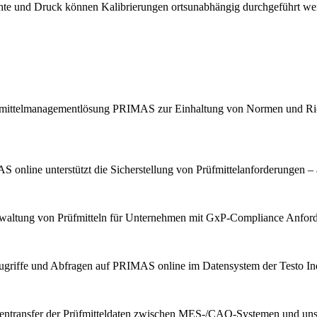
chte und Druck können Kalibrierungen ortsunabhängig durchgeführt we
Prüfmittelmanagementlösung PRIMAS zur Einhaltung von Normen und Ric
 online unterstützt die Sicherstellung von Prüfmittelanforderungen – 
erwaltung von Prüfmitteln für Unternehmen mit GxP-Compliance Anfor
ugriffe und Abfragen auf PRIMAS online im Datensystem der Testo Indu
tentransfer der Prüfmitteldaten zwischen MES-/CAQ-Systemen und u