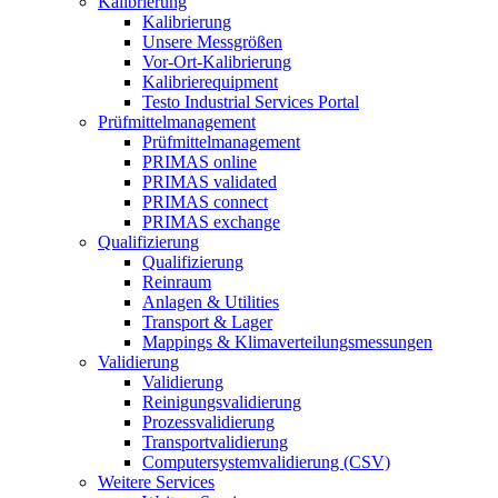
Kalibrierung
Kalibrierung
Unsere Messgrößen
Vor-Ort-Kalibrierung
Kalibrierequipment
Testo Industrial Services Portal
Prüfmittelmanagement
Prüfmittelmanagement
PRIMAS online
PRIMAS validated
PRIMAS connect
PRIMAS exchange
Qualifizierung
Qualifizierung
Reinraum
Anlagen & Utilities
Transport & Lager
Mappings & Klimaverteilungsmessungen
Validierung
Validierung
Reinigungsvalidierung
Prozessvalidierung
Transportvalidierung
Computersystemvalidierung (CSV)
Weitere Services