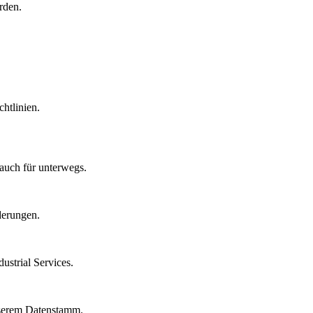
rden.
htlinien.
auch für unterwegs.
derungen.
strial Services.
nserem Datenstamm.