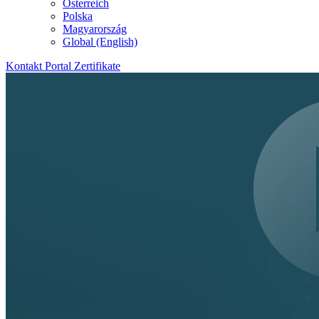
Österreich
Polska
Magyarország
Global (English)
Kontakt
Portal
Zertifikate