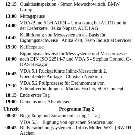
12:15
Qualitätsinspektion - Simon Mowschowitsch, BMW
Group
13:00
Mittagspause
VDA-Band 5 bei AUDI – Umsetzung bei AUDI und in
14:00
der Lieferkette - Jelka Napast, AUDI AG
Kalibrierung von Messsystemen als Basis für
14:45
Eignungsnachweise - Anika Zart, Testo Industrial Services
15:30
Kaffeepause
Eignungsnachweise für Messsysteme und Messprozesse
16:00
nach DIN ISO 22514-7 und VDA 5 - Stephan Conrad, Q-
DAS Hexagon
VDA 5.1 Rückgeführte Inline-Messtechnik 2.
16:45
Überarbeitete Auflage - Christian Neukirch
VDA 5.2 Prüfprozesse für Drehmoment von
17:30
Schraubverbindungen - Markus Fischer, SCS Concept
18:15
Ende erster Tag
19:00
Gemeinsames Abendessen
Uhrzeit
Programm Tag 2
08:30
Begrüßung und Zusammenfassung 1. Tag
VDA 5.3 – Eignung von optischen Sensoren und
08:45
Bildverarbeitungssystemen - Tobias Müller, WZL | RWTH
Aachen