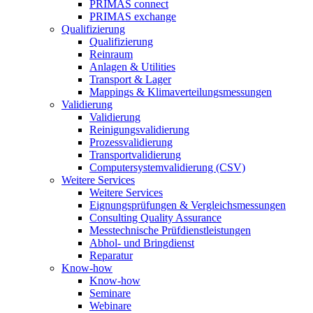
PRIMAS connect
PRIMAS exchange
Qualifizierung
Qualifizierung
Reinraum
Anlagen & Utilities
Transport & Lager
Mappings & Klimaverteilungsmessungen
Validierung
Validierung
Reinigungsvalidierung
Prozessvalidierung
Transportvalidierung
Computersystemvalidierung (CSV)
Weitere Services
Weitere Services
Eignungsprüfungen & Vergleichsmessungen
Consulting Quality Assurance
Messtechnische Prüfdienstleistungen
Abhol- und Bringdienst
Reparatur
Know-how
Know-how
Seminare
Webinare