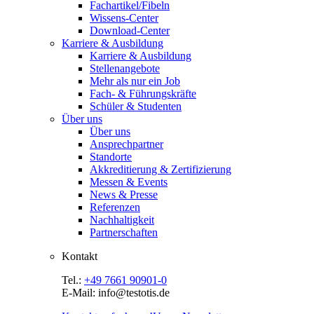
Fachartikel/Fibeln
Wissens-Center
Download-Center
Karriere & Ausbildung
Karriere & Ausbildung
Stellenangebote
Mehr als nur ein Job
Fach- & Führungskräfte
Schüler & Studenten
Über uns
Über uns
Ansprechpartner
Standorte
Akkreditierung & Zertifizierung
Messen & Events
News & Presse
Referenzen
Nachhaltigkeit
Partnerschaften
Kontakt
Tel.:
+49 7661 90901-0
E-Mail: info@testotis.de