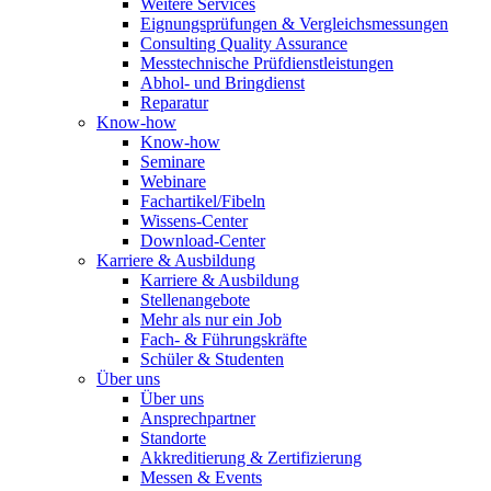
Weitere Services
Eignungsprüfungen & Vergleichsmessungen
Consulting Quality Assurance
Messtechnische Prüfdienstleistungen
Abhol- und Bringdienst
Reparatur
Know-how
Know-how
Seminare
Webinare
Fachartikel/Fibeln
Wissens-Center
Download-Center
Karriere & Ausbildung
Karriere & Ausbildung
Stellenangebote
Mehr als nur ein Job
Fach- & Führungskräfte
Schüler & Studenten
Über uns
Über uns
Ansprechpartner
Standorte
Akkreditierung & Zertifizierung
Messen & Events