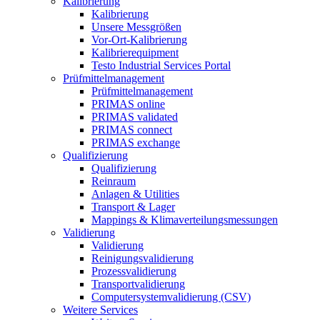
Kalibrierung
Kalibrierung
Unsere Messgrößen
Vor-Ort-Kalibrierung
Kalibrierequipment
Testo Industrial Services Portal
Prüfmittelmanagement
Prüfmittelmanagement
PRIMAS online
PRIMAS validated
PRIMAS connect
PRIMAS exchange
Qualifizierung
Qualifizierung
Reinraum
Anlagen & Utilities
Transport & Lager
Mappings & Klimaverteilungsmessungen
Validierung
Validierung
Reinigungsvalidierung
Prozessvalidierung
Transportvalidierung
Computersystemvalidierung (CSV)
Weitere Services