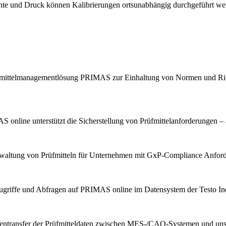
chte und Druck können Kalibrierungen ortsunabhängig durchgeführt we
Prüfmittelmanagementlösung PRIMAS zur Einhaltung von Normen und Ric
 online unterstützt die Sicherstellung von Prüfmittelanforderungen – 
erwaltung von Prüfmitteln für Unternehmen mit GxP-Compliance Anfor
ugriffe und Abfragen auf PRIMAS online im Datensystem der Testo Indu
tentransfer der Prüfmitteldaten zwischen MES-/CAQ-Systemen und u