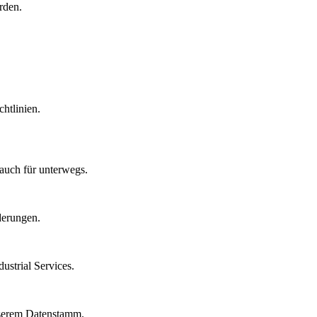
rden.
htlinien.
auch für unterwegs.
derungen.
strial Services.
nserem Datenstamm.