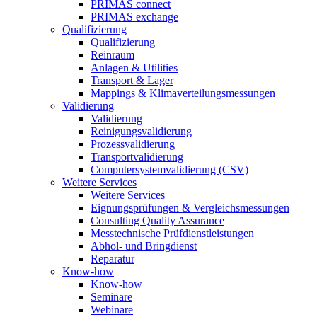
PRIMAS connect
PRIMAS exchange
Qualifizierung
Qualifizierung
Reinraum
Anlagen & Utilities
Transport & Lager
Mappings & Klimaverteilungsmessungen
Validierung
Validierung
Reinigungsvalidierung
Prozessvalidierung
Transportvalidierung
Computersystemvalidierung (CSV)
Weitere Services
Weitere Services
Eignungsprüfungen & Vergleichsmessungen
Consulting Quality Assurance
Messtechnische Prüfdienstleistungen
Abhol- und Bringdienst
Reparatur
Know-how
Know-how
Seminare
Webinare