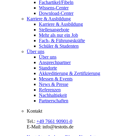
Fachartikel/Fibeln
Wissens-Center
Download-Center
Karriere & Ausbildung
Karriere & Ausbildung
Stellenangebote
Mehr als nur ein Job
Fach- & Führungskräfte
Schüler & Studenten
Über uns
Über uns
Ansprechpartner
Standorte
Akkreditierung & Zertifizierung
Messen & Events
News & Presse
Referenzen
Nachhaltigkeit
Partnerschaften
Kontakt
Tel.:
+49 7661 90901-0
E-Mail: info@testotis.de