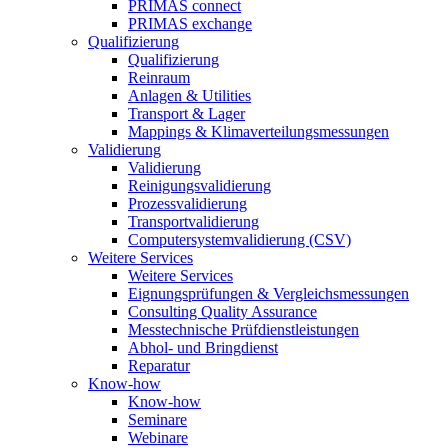
PRIMAS connect
PRIMAS exchange
Qualifizierung
Qualifizierung
Reinraum
Anlagen & Utilities
Transport & Lager
Mappings & Klimaverteilungsmessungen
Validierung
Validierung
Reinigungsvalidierung
Prozessvalidierung
Transportvalidierung
Computersystemvalidierung (CSV)
Weitere Services
Weitere Services
Eignungsprüfungen & Vergleichsmessungen
Consulting Quality Assurance
Messtechnische Prüfdienstleistungen
Abhol- und Bringdienst
Reparatur
Know-how
Know-how
Seminare
Webinare