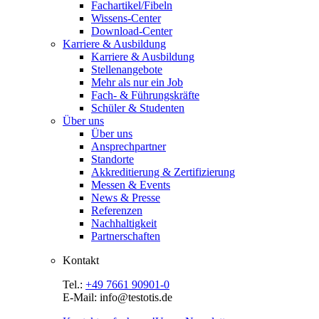
Fachartikel/Fibeln
Wissens-Center
Download-Center
Karriere & Ausbildung
Karriere & Ausbildung
Stellenangebote
Mehr als nur ein Job
Fach- & Führungskräfte
Schüler & Studenten
Über uns
Über uns
Ansprechpartner
Standorte
Akkreditierung & Zertifizierung
Messen & Events
News & Presse
Referenzen
Nachhaltigkeit
Partnerschaften
Kontakt
Tel.:
+49 7661 90901-0
E-Mail: info@testotis.de